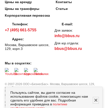
Цены на аренду
Контакты
Цены на трансферы
Статьи
Корпоративная перевозка
Телефон:
E-mail:
+7 (495) 661-5755
Для заявок:
info@bbus.ru
Адрес:
Для юр.отдела:
Москва, Варшавское шоссе,
bbus@bbus.ru
129, корп.3
Мы в соцсетях:
© 2007-2026 ООО «БизнесБас». Москва, Варшавское шоссе, 129,
корп.3.
Все права защищены.
Политика персональных данных
Пользуясь сайтом, вы даете согласие на
Вся информация, опубликованная на сайте bbus.ru, в т.ч. цены
использование файлов cookie, помогающих нам
×
товаров, описания, характеристики и комплектации не являются
сделать его удобнее для вас. Подробная
публичной офертой, определяемой положениями Статьи 437
информация приведена в
политике
Гражданского кодекса РФ, и носят исключительно справочный