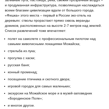
заливные луга, пастбища, река, свежий прозрачный воздух –
и продуманная инфраструктура, позволяющая наслаждаться
всеми благами цивилизации вдали от большого города.
«Фишка» этого места – первый в России эко-отель на
деревьях: стволы прорастают прямо сквозь веранды
домиков, расположенных на высоте 2-7 метров над землей.
Список развлечений тоже впечатляет:
полет на самолете с профессиональным пилотом над
самыми живописными локациями Можайска;
стрельба из лука;
прогулка с хаски;
русская баня;
конный променад;
посещение птичника и скотного двора;
игровой городок для самых маленьких;
экскурсии на Можайское море и в музей-заповедник
«Бородинское Поле»;
и многое другое.