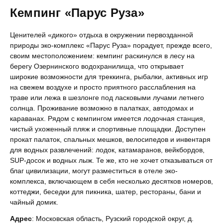
Кемпинг «Парус Руза»
Ценителей «дикого» отдыха в окружении первозданной
природы эко-комплекс «Парус Руза» порадует, прежде всего,
своим местоположением: кемпинг раскинулся в лесу на
берегу Озернинского водохранилища, что открывает
широкие возможности для треккинга, рыбалки, активных игр
на свежем воздухе и просто приятного расслабления на
траве или лежа в шезлонге под ласковыми лучами летнего
солнца. Проживание возможно в палатках, автодомах и
караванах. Рядом с кемпингом имеется лодочная станция,
чистый ухоженный пляж и спортивные площадки. Доступен
прокат палаток, спальных мешков, велосипедов и инвентаря
для водных развлечений: лодок, катамаранов, вейкбордов,
SUP-досок и водных лыж. Те же, кто не хочет отказываться от
благ цивилизации, могут разместиться в отеле эко-
комплекса, включающем в себя несколько десятков номеров,
коттеджи, беседки для пикника, шатер, рестораны, бани и
чайный домик.
Адрес
: Московская область, Рузский городской округ, д.