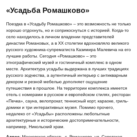
«Усадьба Ромашково»
Поездка в «Усадьбу Ромашково» – это возможность не только
хорошо отдохнуть, но и соприкоснуться с историей. Когда-то
село находилось в личном владении представителей
династии Романовых, а в XX столетии вдохновляло великого
русского художника-супрематиста Казимира Малевича на его
лучшие работы. Сегодня «Ромашково» – это
этнографический музей и гостиничный комплекс в одном
месте. Архитектура усадьбы выдержана в лучших традициях
русского зодчества, а аутентичный интерьер с антикварным
декором и резной мебелью дополняет ощущение
путешествия в прошлое. На территории комплекса имеется
отель с номерами в русском и европейском стилях, ресторан
«Печка», сауна, велопрокат, теннисный корт, караоке, гриль-
домики и три интерактивных музея. Помимо прочего,
недалеко от «Усадьбы» расположены любопытные
архитектурные и исторические достопримечательности,
например, Никольский храм.
Адрес
: Московская область, с. Ромашково, ул. Советская,