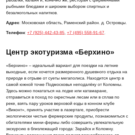
рыбалки, кальян и, конечно же, ресторан с фирменными
рыбными блюдами и широким выбором спиртных и
безалкогольных напитков.
Адрес
: Московская область, Раменский район. д. Островцы.
Телефон
:
+7 (925) 442-43-85
,
+7 (495) 558-91-67
.
Центр экотуризма «Берхино»
«Берхино» – идеальный вариант для поездки на летние
выходные, если хочется размеренного душевного отдыха на
природе в отрыве от суеты мегаполиса. Находится центр в
самой южной точке Подмосковья неподалёку от Коломны.
Здесь можно покататься на лодке или катамаране,
отправиться в поход по окрестным лесам или в сплав по
реке, взять пару уроков верховой езды в конном клубе
«Виконт», принять участие в лазертаге, приобрести
экологически чистые фермерские продукты, познакомиться с
обитателями мини-фермы либо совершить увлекательную
экскурсию в близлежащий города: Зарайск и Коломну.