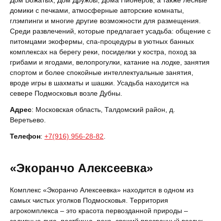
Дом Вожатых, Дом Дружбы, Дома Пионеров, а также лесные
домики с печками, атмосферные авторские комнаты,
глэмпинги и многие другие возможности для размещения.
Среди развлечений, которые предлагает усадьба: общение с
питомцами экофермы, спа-процедуры в уютных банных
комплексах на берегу реки, посиделки у костра, поход за
грибами и ягодами, велопрогулки, катание на лодке, занятия
спортом и более спокойные интеллектуальные занятия,
вроде игры в шахматы и шашки. Усадьба находится на
севере Подмосковья возле Дубны.
Адрес
: Московская область, Талдомский район, д.
Веретьево.
Телефон
:
+7(916) 956-28-82
.
«Экоранчо Алексеевка»
Комплекс «Экоранчо Алексеевка» находится в одном из
самых чистых уголков Подмосковья. Территория
агрокомплекса – это красота первозданной природы –