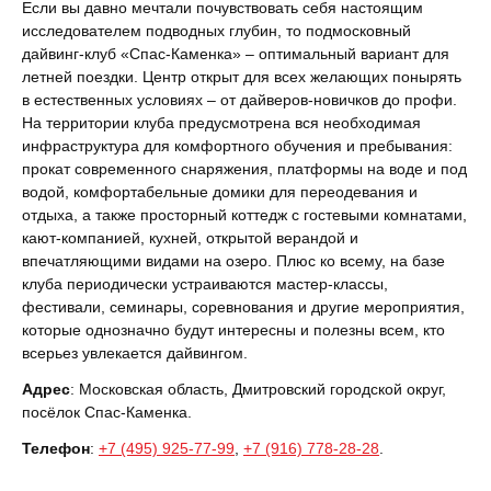
Если вы давно мечтали почувствовать себя настоящим
исследователем подводных глубин, то подмосковный
дайвинг-клуб «Спас-Каменка» – оптимальный вариант для
летней поездки. Центр открыт для всех желающих понырять
в естественных условиях – от дайверов-новичков до профи.
На территории клуба предусмотрена вся необходимая
инфраструктура для комфортного обучения и пребывания:
прокат современного снаряжения, платформы на воде и под
водой, комфортабельные домики для переодевания и
отдыха, а также просторный коттедж с гостевыми комнатами,
кают-компанией, кухней, открытой верандой и
впечатляющими видами на озеро. Плюс ко всему, на базе
клуба периодически устраиваются мастер-классы,
фестивали, семинары, соревнования и другие мероприятия,
которые однозначно будут интересны и полезны всем, кто
всерьез увлекается дайвингом.
Адрес
: Московская область, Дмитровский городской округ,
посёлок Спас-Каменка.
Телефон
:
+7 (495) 925-77-99
,
+7 (916) 778-28-28
.