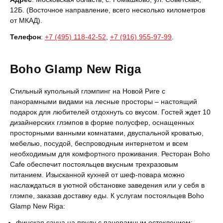
12Б. (Восточное направление, всего несколько километров
от МКАД).
Телефон
:
+7 (495) 118-42-52
,
+7 (916) 955-97-99
.
Boho Glamp New Riga
Стильный купольный глэмпинг на Новой Риге с
панорамными видами на лесные просторы – настоящий
подарок для любителей отдохнуть со вкусом. Гостей ждет 10
дизайнерских глэмпов в форме полусфер, оснащенных
просторными ванными комнатами, двуспальной кроватью,
мебелью, посудой, беспроводным интернетом и всем
необходимым для комфортного проживания. Ресторан Boho
Cafe обеспечит постояльцев вкусным трехразовым
питанием. Изысканной кухней от шеф-повара можно
наслаждаться в уютной обстановке заведения или у себя в
глэмпе, заказав доставку еды. К услугам постояльцев Boho
Glamp New Riga:
финская сауна на пруду с панорамным остеклением;