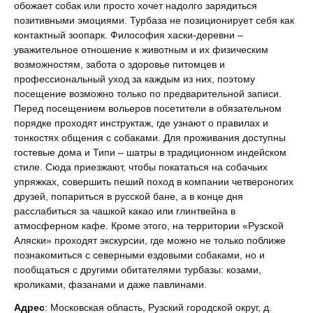
обожает собак или просто хочет надолго зарядиться
позитивными эмоциями. Турбаза не позиционирует себя как
контактный зоопарк. Философия хаски-деревни –
уважительное отношение к животным и их физическим
возможностям, забота о здоровье питомцев и
профессиональный уход за каждым из них, поэтому
посещение возможно только по предварительной записи.
Перед посещением вольеров посетители в обязательном
порядке проходят инструктаж, где узнают о правилах и
тонкостях общения с собаками. Для проживания доступны
гостевые дома и Типи – шатры в традиционном индейском
стиле. Сюда приезжают, чтобы покататься на собачьих
упряжках, совершить пеший поход в компании четвероногих
друзей, попариться в русской бане, а в конце дня
расслабиться за чашкой какао или глинтвейна в
атмосферном кафе. Кроме этого, на территории «Рузской
Аляски» проходят экскурсии, где можно не только поближе
познакомиться с северными ездовыми собаками, но и
пообщаться с другими обитателями турбазы: козами,
кроликами, фазанами и даже павлинами.
Адрес
: Московская область, Рузский городской округ, д.