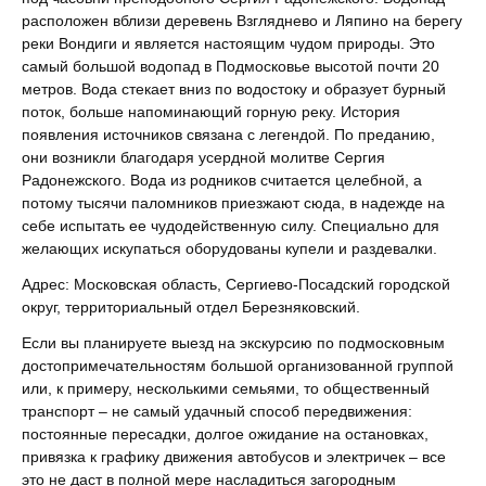
расположен вблизи деревень Взгляднево и Ляпино на берегу
реки Вондиги и является настоящим чудом природы. Это
самый большой водопад в Подмосковье высотой почти 20
метров. Вода стекает вниз по водостоку и образует бурный
поток, больше напоминающий горную реку. История
появления источников связана с легендой. По преданию,
они возникли благодаря усердной молитве Сергия
Радонежского. Вода из родников считается целебной, а
потому тысячи паломников приезжают сюда, в надежде на
себе испытать ее чудодейственную силу. Специально для
желающих искупаться оборудованы купели и раздевалки.
Адрес: Московская область, Сергиево-Посадский городской
округ, территориальный отдел Березняковский.
Если вы планируете выезд на экскурсию по подмосковным
достопримечательностям большой организованной группой
или, к примеру, несколькими семьями, то общественный
транспорт – не самый удачный способ передвижения:
постоянные пересадки, долгое ожидание на остановках,
привязка к графику движения автобусов и электричек – все
это не даст в полной мере насладиться загородным