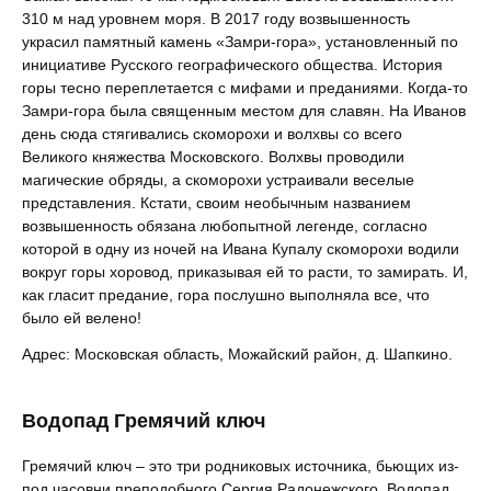
310 м над уровнем моря. В 2017 году возвышенность
украсил памятный камень «Замри-гора», установленный по
инициативе Русского географического общества. История
горы тесно переплетается с мифами и преданиями. Когда-то
Замри-гора была священным местом для славян. На Иванов
день сюда стягивались скоморохи и волхвы со всего
Великого княжества Московского. Волхвы проводили
магические обряды, а скоморохи устраивали веселые
представления. Кстати, своим необычным названием
возвышенность обязана любопытной легенде, согласно
которой в одну из ночей на Ивана Купалу скоморохи водили
вокруг горы хоровод, приказывая ей то расти, то замирать. И,
как гласит предание, гора послушно выполняла все, что
было ей велено!
Адрес: Московская область, Можайский район, д. Шапкино.
Водопад Гремячий ключ
Гремячий ключ – это три родниковых источника, бьющих из-
под часовни преподобного Сергия Радонежского. Водопад