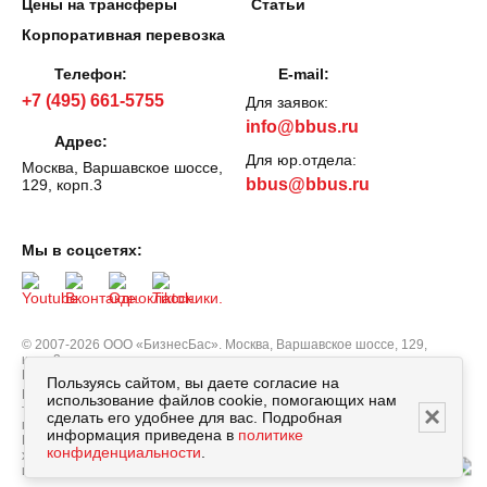
Цены на трансферы
Статьи
Корпоративная перевозка
Телефон:
E-mail:
+7 (495) 661-5755
Для заявок:
info@bbus.ru
Адрес:
Для юр.отдела:
Москва, Варшавское шоссе,
bbus@bbus.ru
129, корп.3
Мы в соцсетях:
© 2007-2026 ООО «БизнесБас». Москва, Варшавское шоссе, 129,
корп.3.
Все права защищены.
Политика персональных данных
Пользуясь сайтом, вы даете согласие на
Вся информация, опубликованная на сайте bbus.ru, в т.ч. цены
использование файлов cookie, помогающих нам
×
товаров, описания, характеристики и комплектации не являются
сделать его удобнее для вас. Подробная
публичной офертой, определяемой положениями Статьи 437
информация приведена в
политике
Гражданского кодекса РФ, и носят исключительно справочный
конфиденциальности
.
характер. Договор оферты заключается только после подтверждения
исполнения заказа сотрудником нашей компании.