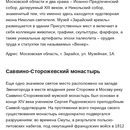
Московской области и два храма – Иоанно-Предтеченский
собор, датируемый XIII веком, и Никольский собор,
знаменитый тем, что именно здесь находится чудотворная
икона Николая-святителя. Музей «Зарайский кремль»
размещается в здании Присутственных мест и включает в
себя коллекции живописи, графики, скульптуры, фарфора, а
также уникальные артефакты эпохи палеолита – орудия
труда и статуэтки так называемых «Венер».
Адрес: Московская область, г. Зарайск, ул. Музейная, 1А.
Саввино-Сторожевский монастырь
Еще одно значимое святое место расположено на западе
Звенигорода в месте впадения реки Сторожки в Москву-реку.
Саввино-Сторожевский мужской монастырь был основан в
конце XIV века учеником Сергия Радонежского преподобным
Саввой-чудотворцем. На протяжении всего периода своего
существования монастырь неоднократно подвергался
разрушениям: во времена Смуты, в результате польско-
литовских набегов, под оккупацией французских войск в 1812