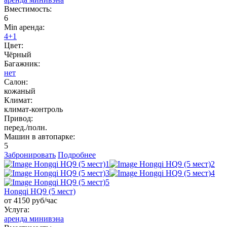
Вместимость:
6
Min аренда:
4+1
Цвет:
Чёрный
Багажник:
нет
Салон:
кожаный
Климат:
климат-контроль
Привод:
перед./полн.
Машин в автопарке:
5
Забронировать
Подробнее
Hongqi HQ9 (5 мест)
от 4150 руб/час
Услуга:
аренда минивэна