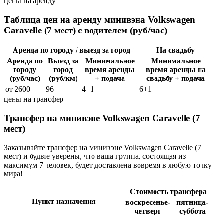
цены на аренду
Таблица цен на аренду минивэна Volkswagen
Caravelle (7 мест) с водителем (руб/час)
Аренда по городу / выезд за город
На свадьбу
Аренда по
Выезд за
Минимальное
Минимальное
городу
город
время аренды
время аренды на
(руб/час)
(руб/км)
+ подача
свадьбу + подача
от 2600
96
4+1
6+1
цены на трансфер
Трансфер на минивэне Volkswagen Caravelle (7
мест)
Заказывайте трансфер на минивэне Volkswagen Caravelle (7
мест) и будьте уверены, что ваша группа, состоящая из
максимум 7 человек, будет доставлена вовремя в любую точку
мира!
Стоимость трансфера
Пункт назначения
воскресенье-
пятница-
четверг
суббота