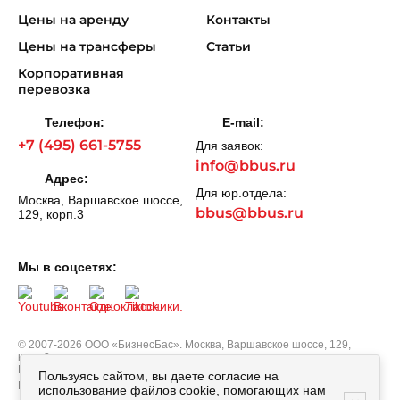
Цены на аренду
Контакты
Цены на трансферы
Статьи
Корпоративная
перевозка
Телефон:
E-mail:
+7 (495) 661-5755
Для заявок:
info@bbus.ru
Адрес:
Для юр.отдела:
Москва, Варшавское шоссе,
bbus@bbus.ru
129, корп.3
Мы в соцсетях:
© 2007-2026 ООО «БизнесБас». Москва, Варшавское шоссе, 129,
корп.3.
Все права защищены.
Политика персональных данных
Пользуясь сайтом, вы даете согласие на
Вся информация, опубликованная на сайте bbus.ru, в т.ч. цены
использование файлов cookie, помогающих нам
товаров, описания, характеристики и комплектации не являются