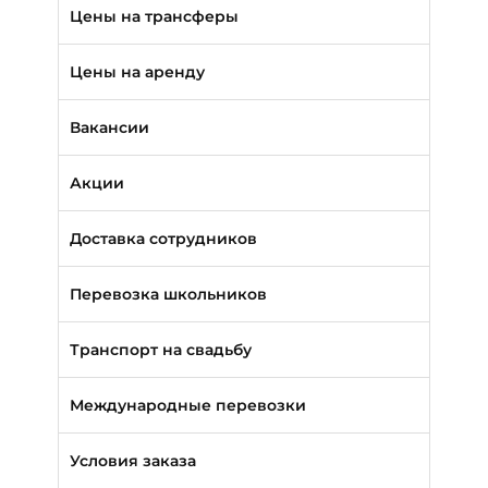
Автобусы (от 39 до 57 мест)
Цены на трансферы
Микроавтобусы (от 9 до 19 мест)
Цены на аренду
Минивэны (от 5 до 7 мест)
Вакансии
Легковые а/м (от 3 до 4 мест)
Вакансии в Москве
Акции
Пригородные автобусы
Вакансии в Санкт-Петербурге
Доставка сотрудников
Автобусами и микроавтобусами
Перевозка школьников
Легковыми авто и минивэнами
Транспорт на свадьбу
Автобусы
Международные перевозки
Микроавтобусы
Условия заказа