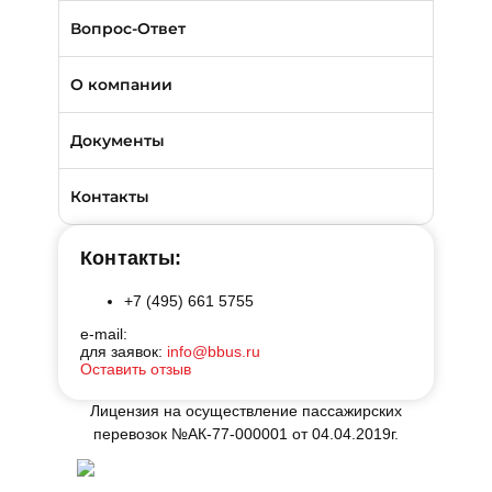
Отличия трансфера от аренды
Вопрос-Ответ
Порядок оплаты услуг
О компании
Условия возврата
О компании БизнесБас
Документы
BBus Group
Лицензии и удостоверения
Контакты
Клиентская служба
Страхование пассажиров
Контакты:
Отзывы
+7 (495) 661 5755
Договоры на оказание услуг
e-mail:
для заявок:
info@bbus.ru
Реклама на автобусах
Производственная безопасность
Оставить отзыв
Наши автосервисы
Реквизиты
Лицензия на осуществление пассажирских
перевозок №АК-77-000001 от 04.04.2019г.
Новости