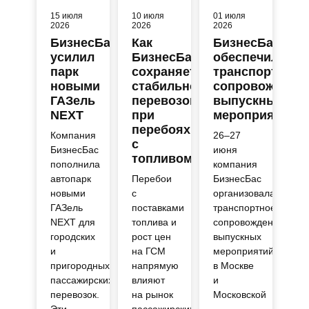
15 июля
10 июля
01 июля
2026
2026
2026
БизнесБас
Как
БизнесБас
усилил
БизнесБас
обеспечил
парк
сохраняет
транспортное
новыми
стабильность
сопровождени
ГАЗель
перевозок
выпускных
NEXT
при
мероприятий
перебоях
Компания
26–27
с
БизнесБас
июня
топливом
пополнила
компания
автопарк
Перебои
БизнесБас
новыми
с
организовала
ГАЗель
поставками
транспортное
NEXT для
топлива и
сопровождение
городских
рост цен
выпускных
и
на ГСМ
мероприятий
пригородных
напрямую
в Москве
пассажирских
влияют
и
перевозок.
на рынок
Московской