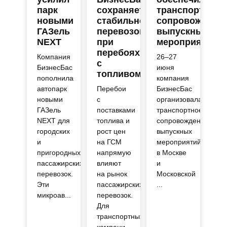
парк
сохраняет
транспортное
новыми
стабильность
сопровождени
ГАЗель
перевозок
выпускных
NEXT
при
мероприятий
перебоях
Компания
26–27
с
БизнесБас
июня
топливом
пополнила
компания
автопарк
Перебои
БизнесБас
новыми
с
организовала
ГАЗель
поставками
транспортное
NEXT для
топлива и
сопровождение
городских
рост цен
выпускных
и
на ГСМ
мероприятий
пригородных
напрямую
в Москве
пассажирских
влияют
и
перевозок.
на рынок
Московской
Эти
пассажирских
...
микроав...
перевозок.
Для
транспортных