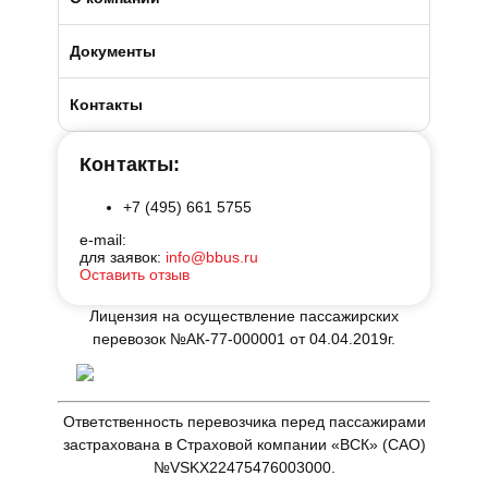
Условия возврата
О компании БизнесБас
Документы
BBus Group
Лицензии и удостоверения
Контакты
Клиентская служба
Страхование пассажиров
Контакты:
+7 (495) 661 5755
Отзывы
Договоры на оказание услуг
e-mail:
для заявок:
info@bbus.ru
Реклама на автобусах
Производственная безопасность
Оставить отзыв
Лицензия на осуществление пассажирских
Наши автосервисы
Реквизиты
перевозок №АК-77-000001 от 04.04.2019г.
Новости
Ответственность перевозчика перед пассажирами
Полезные статьи
застрахована в Страховой компании «ВСК» (САО)
№VSKX22475476003000.