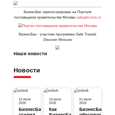
БизнесБас зарегистрирован на Портале
поставщиков правительства Москвы
zakupki.mos.ru
БизнесБас - участник программы Safe Travels
Discover Moscow
Наши новости
Новости
15 июля
10 июля
01 июля
2026
2026
2026
БизнесБас
Как
БизнесБас
усилил
БизнесБас
обеспечил