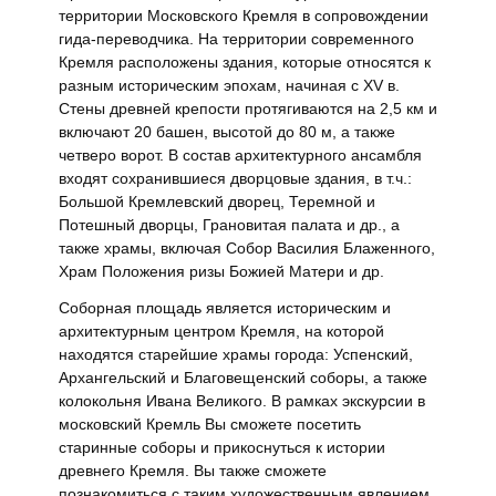
территории Московского Кремля в сопровождении
гида-переводчика. На территории современного
Кремля расположены здания, которые относятся к
разным историческим эпохам, начиная с XV в.
Стены древней крепости протягиваются на 2,5 км и
включают 20 башен, высотой до 80 м, а также
четверо ворот. В состав архитектурного ансамбля
входят сохранившиеся дворцовые здания, в т.ч.:
Большой Кремлевский дворец, Теремной и
Потешный дворцы, Грановитая палата и др., а
также храмы, включая Собор Василия Блаженного,
Храм Положения ризы Божией Матери и др.
Соборная площадь является историческим и
архитектурным центром Кремля, на которой
находятся старейшие храмы города: Успенский,
Архангельский и Благовещенский соборы, а также
колокольня Ивана Великого. В рамках экскурсии в
московский Кремль Вы сможете посетить
старинные соборы и прикоснуться к истории
древнего Кремля. Вы также сможете
познакомиться с таким художественным явлением,