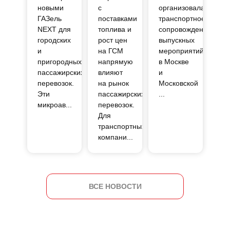
новыми
с
организовала
ГАЗель
поставками
транспортное
NEXT для
топлива и
сопровождение
городских
рост цен
выпускных
и
на ГСМ
мероприятий
пригородных
напрямую
в Москве
пассажирских
влияют
и
перевозок.
на рынок
Московской
Эти
пассажирских
...
микроав...
перевозок.
Для
транспортных
компани...
ВСЕ НОВОСТИ