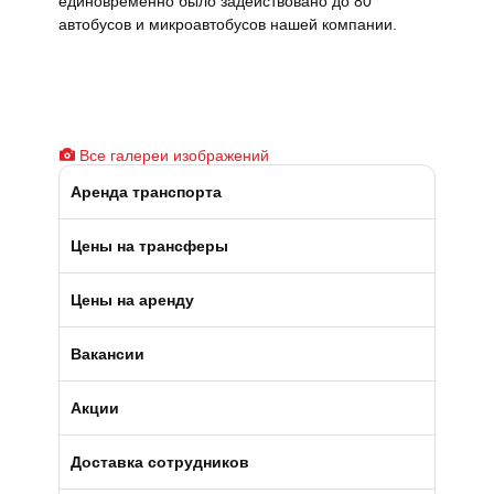
единовременно было задействовано до 80
автобусов и микроавтобусов нашей компании.
Все галереи изображений
Аренда транспорта
Автобусы (от 39 до 57 мест)
Цены на трансферы
Микроавтобусы (от 9 до 19 мест)
Цены на аренду
Минивэны (от 5 до 7 мест)
Вакансии
Легковые а/м (от 3 до 4 мест)
Вакансии в Москве
Акции
Пригородные автобусы
Вакансии в Санкт-Петербурге
Доставка сотрудников