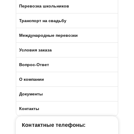
Автобусами и микроавтобусами
Перевозка школьников
Легковыми авто и минивэнами
Транспорт на свадьбу
Автобусы
Международные перевозки
Микроавтобусы
Условия заказа
Отличия трансфера от аренды
Вопрос-Ответ
Порядок оплаты услуг
О компании
Условия возврата
О компании БизнесБас
Документы
BBus Group
Лицензии и удостоверения
Контакты
Клиентская служба
Страхование пассажиров
Контактные телефоны: