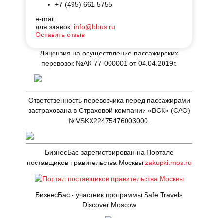
+7 (495) 661 5755
Отзывы
Договоры на оказание услуг
e-mail:
для заявок:
info@bbus.ru
Реклама на автобусах
Производственная безопасность
Оставить отзыв
Лицензия на осуществление пассажирских
Наши автосервисы
Реквизиты
перевозок №АК-77-000001 от 04.04.2019г.
Новости
Ответственность перевозчика перед пассажирами
Полезные статьи
застрахована в Страховой компании «ВСК» (САО)
№VSKX22475476003000.
БизнесБас зарегистрирован на Портале
поставщиков правительства Москвы
zakupki.mos.ru
БизнесБас - участник программы Safe Travels
Discover Moscow