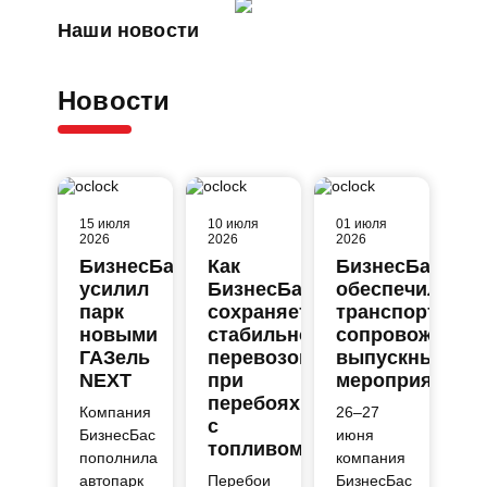
Наши новости
Новости
15 июля
10 июля
01 июля
2026
2026
2026
БизнесБас
Как
БизнесБас
усилил
БизнесБас
обеспечил
парк
сохраняет
транспортное
новыми
стабильность
сопровождени
ГАЗель
перевозок
выпускных
NEXT
при
мероприятий
перебоях
Компания
26–27
с
БизнесБас
июня
топливом
пополнила
компания
автопарк
Перебои
БизнесБас