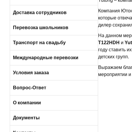
Yutong – комп
Пригородные автобусы
Компания Ютонг
Вакансии в Санкт-Петербурге
Доставка сотрудников
которые отвеча
дилер сохранил
Автобусами и микроавтобусами
Перевозка школьников
На данном мер
Легковыми авто и минивэнами
Транспорт на свадьбу
T122HDH
и
Yu
году ставить и
детских групп.
Автобусы
Международные перевозки
Выражаем благ
Микроавтобусы
Условия заказа
мероприятии и 
Отличия трансфера от аренды
Вопрос-Ответ
Порядок оплаты услуг
О компании
Условия возврата
О компании БизнесБас
Документы