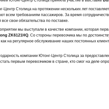
анией Ютонг-Центр Столица приняла участие в выставке
Bu
-Центр Столица на протяжении нескольких лет поставляет
ют всем требованиям пассажиров. За время сотрудничеств
 все свои обязательства по поставке.
оприятии мы выступали в качестве компании, которая перв
tong ZK6121HQ
. Со стороны перевозчика мы по достоинс
х как на регулярное обслуживание наших постоянных клиенто
одарность компании Ютонг-Центр Столица за предоставлен
стать первым перевозчиком в стране, кто смог на деле опр