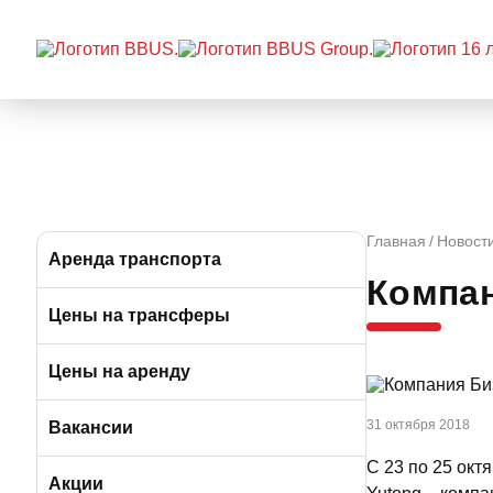
Главная
Новост
Аренда транспорта
Компан
Автобусы (от 39 до 57 мест)
Цены на трансферы
Микроавтобусы (от 9 до 19 мест)
Цены на аренду
Минивэны (от 5 до 7 мест)
31 октября 2018
Вакансии
С 23 по 25 ок
Легковые а/м (от 3 до 4 мест)
Вакансии в Москве
Акции