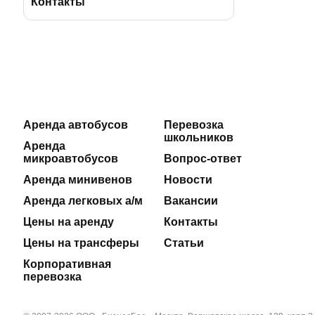
BBus Group
Лицензии и удостоверения
Контакты
Клиентская служба
Страхование пассажиров
Отзывы
Договоры на оказание услуг
Реклама на автобусах
Производственная безопасность
Аренда автобусов
Перевозка
школьников
Наши автосервисы
Реквизиты
Аренда
микроавтобусов
Вопрос-ответ
Новости
Аренда минивенов
Новости
Аренда легковых а/м
Вакансии
Полезные статьи
Цены на аренду
Контакты
Цены на трансферы
Статьи
Корпоративная
перевозка