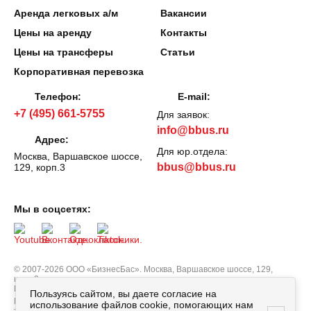
Аренда легковых а/м
Вакансии
Цены на аренду
Контакты
Цены на трансферы
Статьи
Корпоративная перевозка
Телефон:
E-mail:
+7 (495) 661-5755
Для заявок:
info@bbus.ru
Адрес:
Для юр.отдела:
Москва, Варшавское шоссе,
bbus@bbus.ru
129, корп.3
Мы в соцсетях:
© 2007-2026 ООО «БизнесБас». Москва, Варшавское шоссе, 129,
корп.3.
Все права защищены.
Политика персональных данных
Пользуясь сайтом, вы даете согласие на
Вся информация, опубликованная на сайте bbus.ru, в т.ч. цены
использование файлов cookie, помогающих нам