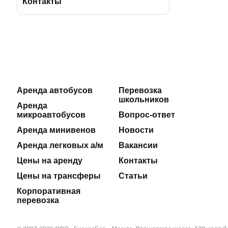
BBus Group
Лицензии и удостоверения
Контакты
Клиентская служба
Страхование пассажиров
Отзывы
Договоры на оказание услуг
Реклама на автобусах
Производственная безопасность
Аренда автобусов
Перевозка
школьников
Наши автосервисы
Реквизиты
Аренда
микроавтобусов
Вопрос-ответ
Новости
Аренда минивенов
Новости
Аренда легковых а/м
Вакансии
Полезные статьи
Цены на аренду
Контакты
Цены на трансферы
Статьи
Корпоративная
перевозка