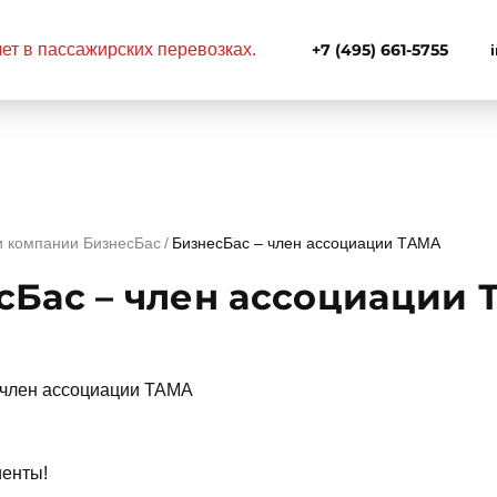
+7 (495) 661-5755
и компании БизнесБас
БизнесБас – член ассоциации ТАМА
сБас – член ассоциации
енты!