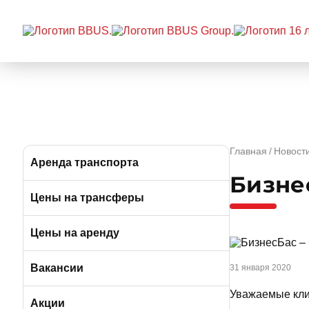
Главная
Новост
Аренда транспорта
Бизне
Автобусы (от 39 до 57 мест)
Цены на трансферы
Микроавтобусы (от 9 до 19 мест)
Цены на аренду
Минивэны (от 5 до 7 мест)
Вакансии
31 января 2020
Уважаемые кли
Легковые а/м (от 3 до 4 мест)
Вакансии в Москве
Акции