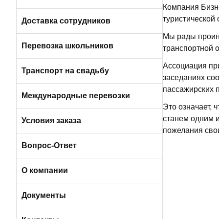
Компания Бизн
Пригородные автобусы
туристической
Вакансии в Санкт-Петербурге
Доставка сотрудников
Мы рады проин
Автобусами и микроавтобусами
Перевозка школьников
транспортной 
Ассоциация пр
Легковыми авто и минивэнами
Транспорт на свадьбу
заседаниях со
пассажирских п
Автобусы
Международные перевозки
Это означает, 
станем одним и
Микроавтобусы
Условия заказа
пожелания свои
Отличия трансфера от аренды
Вопрос-Ответ
Порядок оплаты услуг
О компании
Условия возврата
О компании БизнесБас
Документы