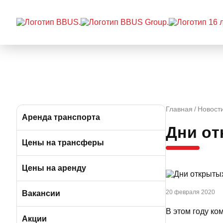
Главная
Новост
Аренда транспорта
Дни от
Автобусы (от 39 до 57 мест)
Цены на трансферы
Микроавтобусы (от 9 до 19 мест)
Цены на аренду
Минивэны (от 5 до 7 мест)
20 февраля 2020
Вакансии
В этом году к
Легковые а/м (от 3 до 4 мест)
Вакансии в Москве
Акции