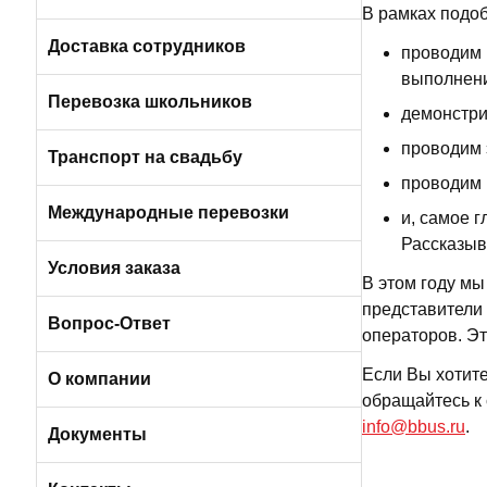
В рамках подо
Пригородные автобусы
Вакансии в Санкт-Петербурге
Доставка сотрудников
проводим 
выполнени
Автобусами и микроавтобусами
Перевозка школьников
демонстри
проводим 
Легковыми авто и минивэнами
Транспорт на свадьбу
проводим 
Автобусы
Международные перевозки
и, самое 
Рассказыв
Микроавтобусы
Условия заказа
В этом году мы
представители 
Отличия трансфера от аренды
Вопрос-Ответ
операторов. Эт
Если Вы хотите
Порядок оплаты услуг
О компании
обращайтесь к
info@bbus.ru
.
Условия возврата
О компании БизнесБас
Документы