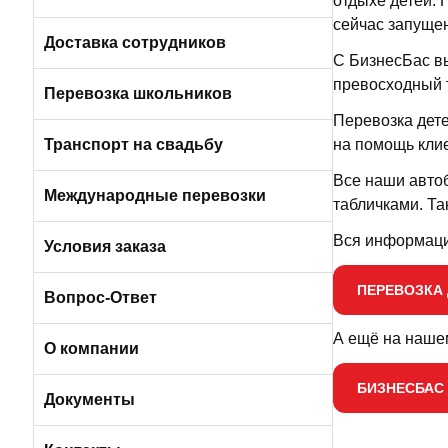
отдыхе детей. 
сейчас запущен
Пригородные автобусы
Вакансии в Санкт-Петербурге
Доставка сотрудников
С БизнесБас вы
превосходный 
Автобусами и микроавтобусами
Перевозка школьников
Перевозка дете
Легковыми авто и минивэнами
Транспорт на свадьбу
на помощь кли
Все наши авто
Автобусы
Международные перевозки
табличками. Т
Вся информаци
Микроавтобусы
Условия заказа
ПЕРЕВОЗКА
Отличия трансфера от аренды
Вопрос-Ответ
А ещё на нашем
Порядок оплаты услуг
О компании
БИЗНЕСБАС 
Условия возврата
О компании БизнесБас
Документы