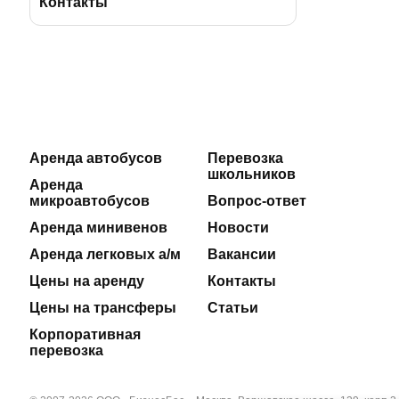
BBus Group
Лицензии и удостоверения
Контакты
Клиентская служба
Страхование пассажиров
Отзывы
Договоры на оказание услуг
Реклама на автобусах
Производственная безопасность
Аренда автобусов
Перевозка
школьников
Наши автосервисы
Реквизиты
Аренда
микроавтобусов
Вопрос-ответ
Новости
Аренда минивенов
Новости
Аренда легковых а/м
Вакансии
Полезные статьи
Цены на аренду
Контакты
Цены на трансферы
Статьи
Корпоративная
перевозка