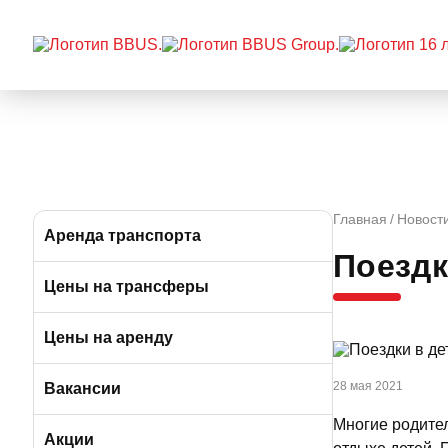
Главная
Новост
Аренда транспорта
Поездк
Автобусы (от 39 до 57 мест)
Цены на трансферы
Микроавтобусы (от 9 до 19 мест)
Цены на аренду
Минивэны (от 5 до 7 мест)
28 мая 2021
Вакансии
Многие родител
Легковые а/м (от 3 до 4 мест)
Вакансии в Москве
Акции