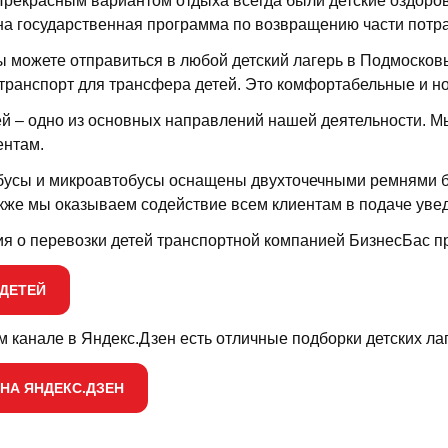
Прекрасным вариантом отдыха всегда были детские оздоров
а государственная программа по возвращению части потра
 можете отправиться в любой детский лагерь в Подмосков
транспорт для трансфера детей. Это комфортабельные и н
й – одно из основных направлений нашей деятельности. М
ентам.
бусы и микроавтобусы оснащены двухточечными ремнями б
акже мы оказываем содействие всем клиентам в подаче ув
я о перевозки детей транспортной компанией БизнесБас п
 ДЕТЕЙ
 канале в Яндекс.Дзен есть отличные подборки детских лаг
НА ЯНДЕКС.ДЗЕН