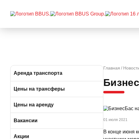
Главная
Новост
Аренда транспорта
Бизнес
Автобусы (от 39 до 57 мест)
Цены на трансферы
Микроавтобусы (от 9 до 19 мест)
Цены на аренду
Минивэны (от 5 до 7 мест)
01 июля 2021
Вакансии
В конце июня к
Легковые а/м (от 3 до 4 мест)
Вакансии в Москве
Акции