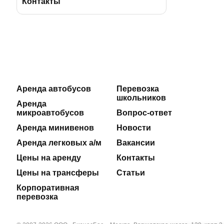
BBus Group
Лицензии и удостоверения
Контакты
Клиентская служба
Страхование пассажиров
Отзывы
Договоры на оказание услуг
Реклама на автобусах
Производственная безопасность
Аренда автобусов
Перевозка
школьников
Наши автосервисы
Реквизиты
Аренда
микроавтобусов
Вопрос-ответ
Новости
Аренда минивенов
Новости
Аренда легковых а/м
Вакансии
Полезные статьи
Цены на аренду
Контакты
Цены на трансферы
Статьи
Корпоративная
перевозка