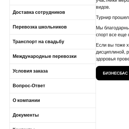
участники мер
видов.
Пригородные автобусы
Вакансии в Санкт-Петербурге
Доставка сотрудников
Турнир прошел 
Автобусами и микроавтобусами
Перевозка школьников
Мы благодарны 
спорт все еще 
Легковыми авто и минивэнами
Транспорт на свадьбу
Если вы тоже х
дисциплиной, р
Автобусы
Международные перевозки
здоровья прове
Микроавтобусы
Условия заказа
БИЗНЕСБАС 
Отличия трансфера от аренды
Вопрос-Ответ
Порядок оплаты услуг
О компании
Условия возврата
О компании БизнесБас
Документы