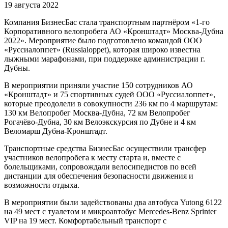
19 августа 2022
Компания БизнесБас стала транспортным партнёром «1-го
Корпоративного велопробега АО «Кронштадт» Москва-Дубна
2022». Мероприятие было подготовлено командой ООО
«Руссиалоппет» (Russialoppet), которая широко известна
лыжными марафонами, при поддержке администрации г.
Дубны.
В мероприятии приняли участие 150 сотрудников АО
«Кронштадт» и 75 спортивных судей ООО «Руссиалоппет»,
которые преодолели в совокупности 236 км по 4 маршрутам:
130 км Велопробег Москва-Дубна, 72 км Велопробег
Рогачёво-Дубна, 30 км Велоэкскурсия по Дубне и 4 км
Веломарш Дубна-Кронштадт.
Транспортные средства БизнесБас осуществили трансфер
участников велопробега к месту старта и, вместе с
болельщиками, сопровождали велосипедистов по всей
дистанции для обеспечения безопасности движения и
возможности отдыха.
В мероприятии были задействованы два автобуса Yutong 6122
на 49 мест с туалетом и микроавтобус Mercedes-Benz Sprinter
VIP на 19 мест. Комфортабельный транспорт с