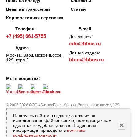
Цены на аренду
Контакты
Цены на трансферы
Статьи
Корпоративная перевозка
Телефон:
E-mail:
+7 (495) 661-5755
Для заявок:
info@bbus.ru
Адрес:
Для юр.отдела:
Москва, Варшавское шоссе,
bbus@bbus.ru
129, корп.3
Мы в соцсетях:
© 2007-2026 ООО «БизнесБас». Москва, Варшавское шоссе, 129,
корп.3.
Все права защищены.
Политика персональных данных
Пользуясь сайтом, вы даете согласие на
Вся информация, опубликованная на сайте bbus.ru, в т.ч. цены
использование файлов cookie, помогающих нам
×
товаров, описания, характеристики и комплектации не являются
сделать его удобнее для вас. Подробная
публичной офертой, определяемой положениями Статьи 437
информация приведена в
политике
Гражданского кодекса РФ, и носят исключительно справочный
конфиденциальности
.
характер. Договор оферты заключается только после подтверждения