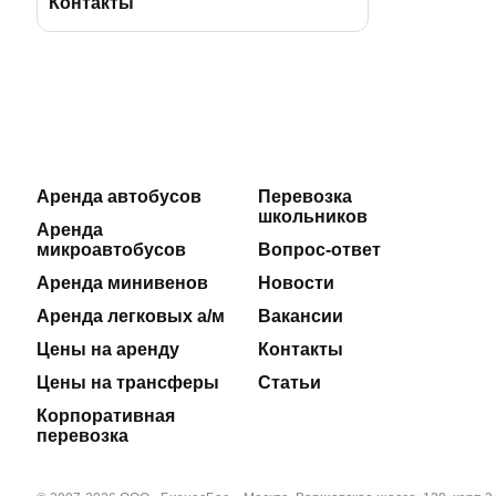
BBus Group
Лицензии и удостоверения
Контакты
Клиентская служба
Страхование пассажиров
Отзывы
Договоры на оказание услуг
Реклама на автобусах
Производственная безопасность
Аренда автобусов
Перевозка
школьников
Наши автосервисы
Реквизиты
Аренда
микроавтобусов
Вопрос-ответ
Новости
Аренда минивенов
Новости
Аренда легковых а/м
Вакансии
Полезные статьи
Цены на аренду
Контакты
Цены на трансферы
Статьи
Корпоративная
перевозка