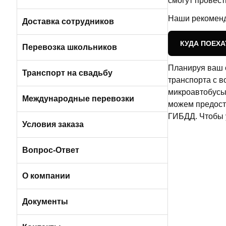
смогут провест
Пригородные автобусы
Наши рекоменд
Вакансии в Санкт-Петербурге
Доставка сотрудников
КУДА ПОЕХА
Автобусами и микроавтобусами
Перевозка школьников
Планируя ваш о
Легковыми авто и минивэнами
Транспорт на свадьбу
транспорта с 
микроавтобусы 
Автобусы
Международные перевозки
можем предоста
ГИБДД. Чтобы у
Микроавтобусы
Условия заказа
Отличия трансфера от аренды
Вопрос-Ответ
Порядок оплаты услуг
О компании
Условия возврата
О компании БизнесБас
Документы