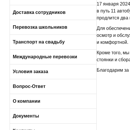
17 января 2024
Пригородные автобусы
в путь 11 авто
Вакансии в Санкт-Петербурге
Доставка сотрудников
продлится два 
Автобусами и микроавтобусами
Перевозка школьников
Для обеспечен
осмотр и обслу
Легковыми авто и минивэнами
Транспорт на свадьбу
и комфортной.
Кроме того, м
Автобусы
Международные перевозки
стоянки и сбор
Благодарим за 
Микроавтобусы
Условия заказа
Отличия трансфера от аренды
Вопрос-Ответ
Порядок оплаты услуг
О компании
Условия возврата
О компании БизнесБас
Документы