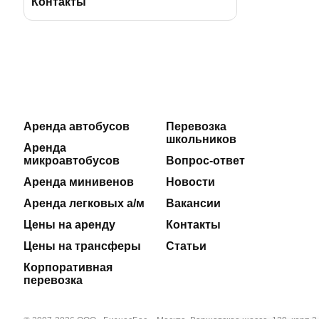
BBus Group
Лицензии и удостоверения
Контакты
Клиентская служба
Страхование пассажиров
Отзывы
Договоры на оказание услуг
Реклама на автобусах
Производственная безопасность
Аренда автобусов
Перевозка
школьников
Наши автосервисы
Реквизиты
Аренда
микроавтобусов
Вопрос-ответ
Новости
Аренда минивенов
Новости
Аренда легковых а/м
Вакансии
Полезные статьи
Цены на аренду
Контакты
Цены на трансферы
Статьи
Корпоративная
перевозка