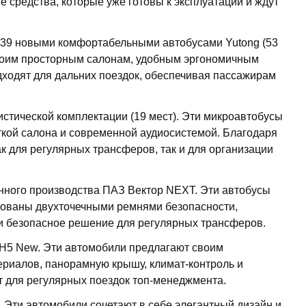
 средства, которые уже готовы к эксплуатации и ждут
 39 новыми комфортабельными автобусами Yutong (53
своим просторным салонам, удобным эргономичным
дходят для дальних поездок, обеспечивая пассажирам
стической комплектации (19 мест). Эти микроавтобусы
кой салона и современной аудиосистемой. Благодаря
 для регулярных трансферов, так и для организации
нного производства ПАЗ Вектор NEXT. Эти автобусы
удованы двухточечными ремнями безопасности,
и безопасное решение для регулярных трансферов.
H5 New. Эти автомобили предлагают своим
риалов, панорамную крышу, климат-контроль и
т для регулярных поездок топ-менеджмента.
 Эти автомобили сочетают в себе элегантный дизайн и