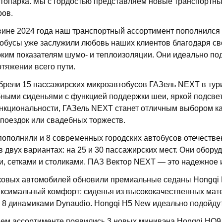
опарка. Мы с гордостью представляем новые транспортные
ров.
вине 2024 года наш транспортный ассортимент пополнился
втобусы уже заслужили любовь наших клиентов благодаря 
ким показателям шумо- и теплоизоляции. Они идеально по
тяжении всего пути.
рели 15 пассажирских микроавтобусов ГАЗель NEXT в тури
ными сиденьями с функцией поддержки шеи, яркой подсвет
нкциональности, ГАЗель NEXT станет отличным выбором как
поездок или свадебных торжеств.
пополнили и 8 современных городских автобусов отечестве
 двух вариантах: на 25 и 30 пассажирских мест. Они обор
и, сетками и столиками. ПАЗ Вектор NEXT — это надежное 
ковых автомобилей обновили премиальные седаны Hongqi 
ксимальный комфорт: сиденья из высококачественных мате
 8 динамиками Dynaudio. Hongqi H5 New идеально подойду
ем ассортименте появились 3 новых минивэна Hongqi HQ9.