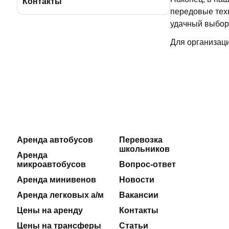
BBus Group
Лицензии и удостоверения
Контакты
передовые техн
удачный выбор
Клиентская служба
Страхование пассажиров
Для организац
Отзывы
Договоры на оказание услуг
Реклама на автобусах
Производственная безопасность
Наши автосервисы
Реквизиты
Новости
Аренда автобусов
Перевозка
школьников
Полезные статьи
Аренда
микроавтобусов
Вопрос-ответ
Аренда минивенов
Новости
Аренда легковых а/м
Вакансии
Цены на аренду
Контакты
Цены на трансферы
Статьи