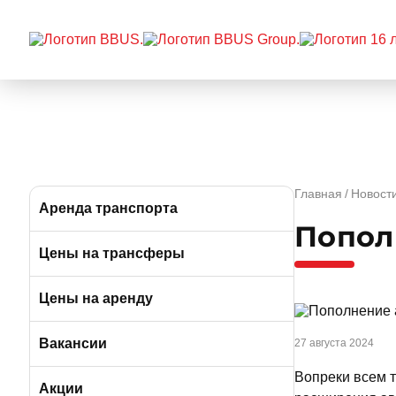
Главная
Новост
Аренда транспорта
Попол
Автобусы (от 39 до 57 мест)
Цены на трансферы
Микроавтобусы (от 9 до 19 мест)
Цены на аренду
Минивэны (от 5 до 7 мест)
Вакансии
27 августа 2024
Вопреки всем т
Легковые а/м (от 3 до 4 мест)
Вакансии в Москве
Акции