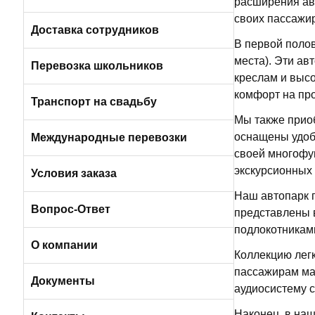
расширения авт
своих пассажи
Пригородные автобусы
Вакансии в Санкт-Петербурге
Доставка сотрудников
В первой поло
места). Эти а
Автобусами и микроавтобусами
Перевозка школьников
креслам и высо
комфорт на про
Легковыми авто и минивэнами
Транспорт на свадьбу
Мы также приоб
оснащены удоб
Автобусы
Международные перевозки
своей многофу
экскурсионных 
Микроавтобусы
Условия заказа
Наш автопарк 
Отличия трансфера от аренды
Вопрос-Ответ
представлены в
подлокотникам
Порядок оплаты услуг
О компании
Коллекцию лег
пассажирам ма
Условия возврата
О компании БизнесБас
Документы
аудиосистему с
Наконец, в наш