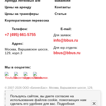
Аренда легковых а/м
Вакансии
Цены на аренду
Контакты
Цены на трансферы
Статьи
Корпоративная перевозка
Телефон:
E-mail:
+7 (495) 661-5755
Для заявок:
info@bbus.ru
Адрес:
Для юр.отдела:
Москва, Варшавское шоссе,
bbus@bbus.ru
129, корп.3
Мы в соцсетях:
© 2007-2026 ООО «БизнесБас». Москва, Варшавское шоссе, 129,
корп.3.
Все права защищены.
Политика персональных данных
Пользуясь сайтом, вы даете согласие на
Вся информация, опубликованная на сайте bbus.ru, в т.ч. цены
использование файлов cookie, помогающих нам
×
товаров, описания, характеристики и комплектации не являются
сделать его удобнее для вас. Подробная
публичной офертой, определяемой положениями Статьи 437