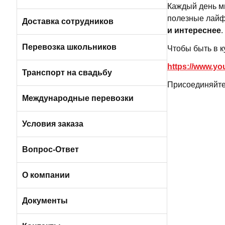
Каждый день м
Пригородные автобусы
полезные лайф
Вакансии в Санкт-Петербурге
Доставка сотрудников
и интереснее
.
Автобусами и микроавтобусами
Перевозка школьников
Чтобы быть в к
https://www.
Легковыми авто и минивэнами
Транспорт на свадьбу
Присоединяйте
Автобусы
Международные перевозки
Микроавтобусы
Условия заказа
Отличия трансфера от аренды
Вопрос-Ответ
Порядок оплаты услуг
О компании
Условия возврата
О компании БизнесБас
Документы