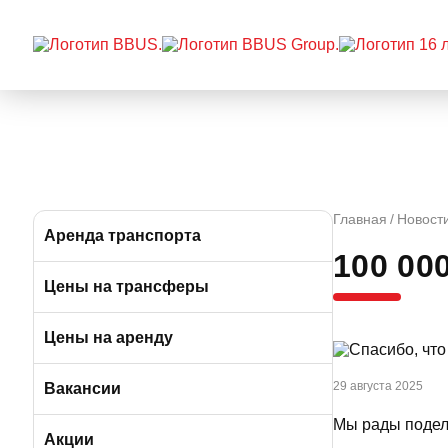
Главная
Новост
Аренда транспорта
100 00
Автобусы (от 39 до 57 мест)
Цены на трансферы
Микроавтобусы (от 9 до 19 мест)
Цены на аренду
Минивэны (от 5 до 7 мест)
29 августа 2025
Вакансии
Мы рады подел
Легковые а/м (от 3 до 4 мест)
Вакансии в Москве
Акции