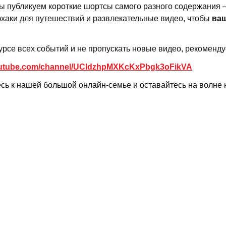
ы публикуем короткие шортсы самого разного содержания 
хаки для путешествий и развлекательные видео, чтобы
ваш
урсе всех событий и не пропускать новые видео, рекоменд
youtube.com/channel/UCldzhpMXKcKxPbgk3oFikVA
сь к нашей большой онлайн-семье и оставайтесь на волне