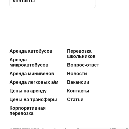
BBus Group
Лицензии и удостоверения
Контакты
Клиентская служба
Страхование пассажиров
Отзывы
Договоры на оказание услуг
Реклама на автобусах
Производственная безопасность
Аренда автобусов
Перевозка
школьников
Наши автосервисы
Реквизиты
Аренда
микроавтобусов
Вопрос-ответ
Новости
Аренда минивенов
Новости
Аренда легковых а/м
Вакансии
Полезные статьи
Цены на аренду
Контакты
Цены на трансферы
Статьи
Корпоративная
перевозка