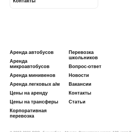
BBus Group
Лицензии и удостоверения
Контакты
Клиентская служба
Страхование пассажиров
Отзывы
Договоры на оказание услуг
Реклама на автобусах
Производственная безопасность
Аренда автобусов
Перевозка
школьников
Наши автосервисы
Реквизиты
Аренда
микроавтобусов
Вопрос-ответ
Новости
Аренда минивенов
Новости
Аренда легковых а/м
Вакансии
Полезные статьи
Цены на аренду
Контакты
Цены на трансферы
Статьи
Корпоративная
перевозка