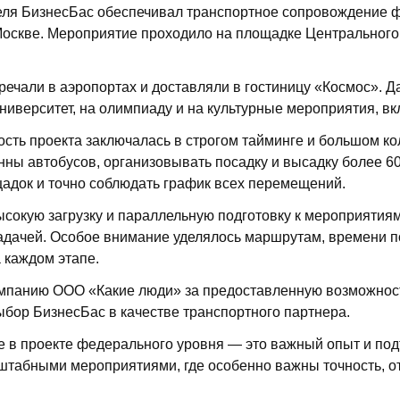
реля БизнесБас обеспечивал транспортное сопровождение
Москве. Мероприятие проходило на площадке Центрального
речали в аэропортах и доставляли в гостиницу «Космос». Д
иверситет, на олимпиаду и на культурные мероприятия, в
сть проекта заключалась в строгом тайминге и большом к
ны автобусов, организовывать посадку и высадку более 60
щадок и точно соблюдать график всех перемещений.
ысокую загрузку и параллельную подготовку к мероприяти
задачей. Особое внимание уделялось маршрутам, времени п
а каждом этапе.
мпанию ООО «Какие люди» за предоставленную возможность
ыбор БизнесБас в качестве транспортного партнера.
е в проекте федерального уровня — это важный опыт и под
сштабными мероприятиями, где особенно важны точность, о