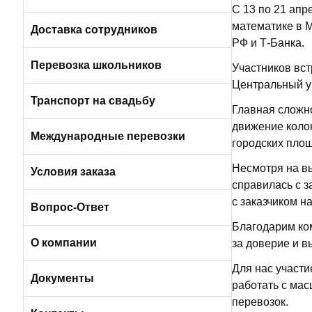
С 13 по 21 ап
Пригородные автобусы
математике в 
Вакансии в Санкт-Петербурге
Доставка сотрудников
РФ и Т-Банка.
Автобусами и микроавтобусами
Перевозка школьников
Участников вст
Центральный ун
Легковыми авто и минивэнами
Транспорт на свадьбу
Главная сложно
движение колон
Автобусы
Международные перевозки
городских пло
Несмотря на в
Микроавтобусы
Условия заказа
справилась с 
с заказчиком н
Отличия трансфера от аренды
Вопрос-Ответ
Благодарим ко
Порядок оплаты услуг
О компании
за доверие и в
Для нас участи
Условия возврата
О компании БизнесБас
Документы
работать с ма
перевозок.