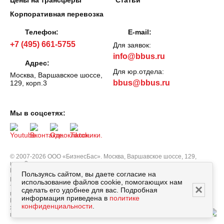
Цены на трансферы
Статьи
Корпоративная перевозка
Телефон:
E-mail:
+7 (495) 661-5755
Для заявок:
info@bbus.ru
Адрес:
Для юр.отдела:
Москва, Варшавское шоссе,
bbus@bbus.ru
129, корп.3
Мы в соцсетях:
© 2007-2026 ООО «БизнесБас». Москва, Варшавское шоссе, 129,
корп.3.
Все права защищены.
Политика персональных данных
Пользуясь сайтом, вы даете согласие на
Вся информация, опубликованная на сайте bbus.ru, в т.ч. цены
использование файлов cookie, помогающих нам
×
товаров, описания, характеристики и комплектации не являются
сделать его удобнее для вас. Подробная
публичной офертой, определяемой положениями Статьи 437
информация приведена в
политике
Гражданского кодекса РФ, и носят исключительно справочный
конфиденциальности
.
характер. Договор оферты заключается только после подтверждения
исполнения заказа сотрудником нашей компании.