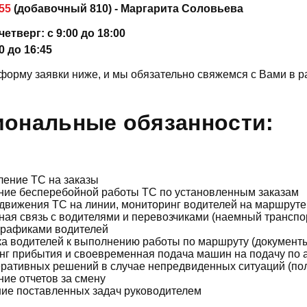
755
(добавочный 810) - Маргарита Соловьева
етверг: с 9:00 до 18:00
0 до 16:45
форму заявки ниже, и мы обязательно свяжемся с Вами в р
ональные обязанности:
ление ТС на заказы
ние бесперебойной работы ТС по установленным заказам
движения ТС на линии, мониторинг водителей на маршруте
ая связь с водителями и перевозчиками (наемный транспо
графиками водителей
а водителей к выполнению работы по маршруту (документ
нг прибытия и своевременная подача машин на подачу по 
ративных решений в случае непредвиденных ситуаций (поло
ие отчетов за смену
ие поставленных задач руководителем