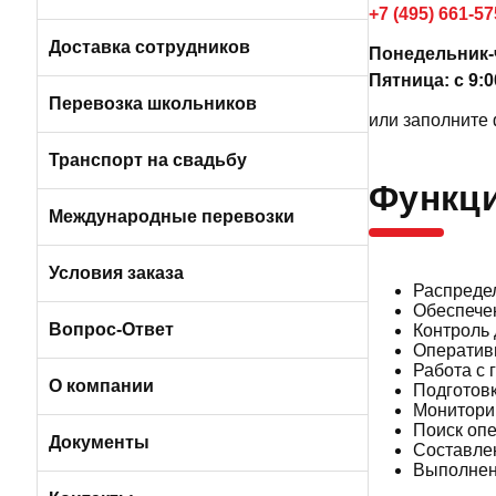
+7 (495) 661-5
Пригородные автобусы
Вакансии в Санкт-Петербурге
Доставка сотрудников
Понедельник-ч
Пятница: с 9:0
Автобусами и микроавтобусами
Перевозка школьников
или заполните 
Легковыми авто и минивэнами
Транспорт на свадьбу
Функци
Автобусы
Международные перевозки
Микроавтобусы
Условия заказа
Распреде
Обеспече
Отличия трансфера от аренды
Вопрос-Ответ
Контроль 
Оперативн
Работа с 
Порядок оплаты услуг
О компании
Подготовк
Монитори
Поиск опе
Условия возврата
О компании БизнесБас
Документы
Составлен
Выполнен