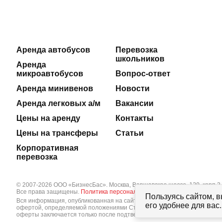
Аренда автобусов
Перевозка
школьников
Аренда
микроавтобусов
Вопрос-ответ
Аренда минивенов
Новости
Аренда легковых а/м
Вакансии
Цены на аренду
Контакты
Цены на трансферы
Статьи
Корпоративная
перевозка
© 2007-2026 ООО «БизнесБас». Москва, Варшавское шоссе, 129, корп.3.
Все права защищены.
Политика персональных данных
Пользуясь сайтом, в
Вся информация, опубликованная на сайте bbus.ru, в т.ч. цены товаров
его удобнее для ва
офертой, определяемой положениями Статьи 437 Гражданского кодекса
оферты заключается только после подтверждения исполнения заказа 