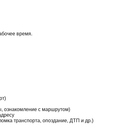
абочее время.
рт)
ы, ознакомление с маршрутом)
адресу
мка транспорта, опоздание, ДТП и др.)