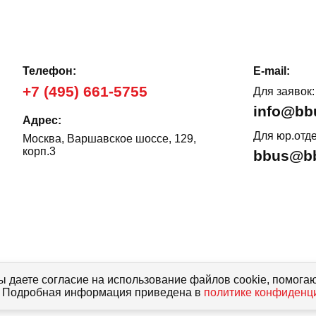
Телефон:
E-mail:
+7 (495) 661-5755
Для заявок:
info@bb
Адрес:
Для юр.отде
Москва, Варшавское шоссе, 129,
корп.3
bbus@bb
ы даете согласие на использование файлов cookie, помога
, описания, характеристики и комплектации не являются публичной
с. Подробная информация приведена в
политике конфиденц
 РФ, и носят исключительно справочный характер. Договор
сотрудником нашей компании.