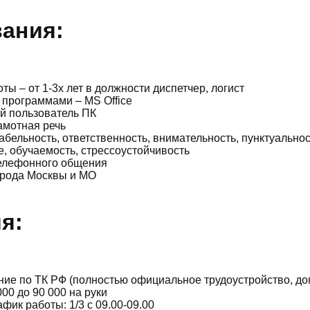
ания:
ты – от 1-3х лет в должности диспетчер, логист
программами – MS Office
й пользователь ПК
амотная речь
бельность, ответственность, внимательность, пунктуальнос
 обучаемость, стрессоустойчивость
елефонного общения
орода Москвы и МО
я:
е по ТК РФ (полностью официальное трудоустройство, до
000 до 90 000 на руки
афик работы: 1/3 с 09.00-09.00