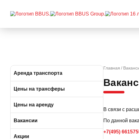
Главная
Ваканс
Аренда транспорта
Ваканс
Автобусы (от 39 до 57 мест)
Цены на трансферы
Микроавтобусы (от 9 до 19 мест)
Цены на аренду
В связи с расш
Минивэны (от 5 до 7 мест)
Вакансии
По данной вак
+7(495) 661575
Легковые а/м (от 3 до 4 мест)
Вакансии в Москве
Акции