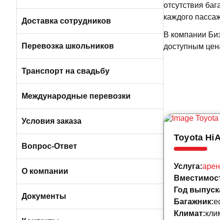
отсутствия баг
Пригородные автобусы
каждого пассаж
Вакансии в Санкт-Петербурге
Доставка сотрудников
В компании Би
Автобусами и микроавтобусами
Перевозка школьников
доступным цен
Легковыми авто и минивэнами
Транспорт на свадьбу
Автобусы
Международные перевозки
Микроавтобусы
Условия заказа
Toyota HiA
Отличия трансфера от аренды
Вопрос-Ответ
Услуга:
арен
Порядок оплаты услуг
О компании
Вместимос
Год выпуск
Условия возврата
О компании БизнесБас
Документы
Багажник:
е
Климат:
кли