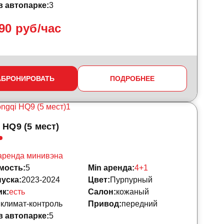
 автопарке:
3
90 руб/час
АБРОНИРОВАТЬ
ПОДРОБНЕЕ
 HQ9 (5 мест)
аренда минивэна
мость:
5
Min аренда:
4+1
уска:
2023-2024
Цвет:
Пурпурный
к:
есть
Салон:
кожаный
:
климат-контроль
Привод:
передний
 автопарке:
5