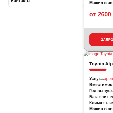
BBus Group
Лицензии и удостоверения
Контакты
Машин в ав
Клиентская служба
Страхование пассажиров
от 2600
Отзывы
Договоры на оказание услуг
Реклама на автобусах
Производственная безопасность
ЗАБР
Наши автосервисы
Реквизиты
Новости
Toyota Alp
Полезные статьи
Услуга:
арен
Вместимос
Год выпуск
Багажник:
е
Климат:
кли
Машин в ав