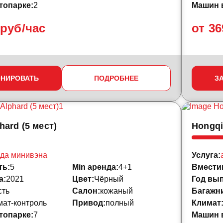
топарке:
2
Машин в
 руб/час
от 36
ОНИРОВАТЬ
ПОДРОБНЕЕ
З
hard (5 мест)
Hongqi
да минивэна
Услуга:
ть:
5
Min аренда:
4+1
Вмести
а:
2021
Цвет:
Чёрный
Год вып
сть
Салон:
кожаный
Багажни
мат-контроль
Привод:
полный
Климат
топарке:
7
Машин в