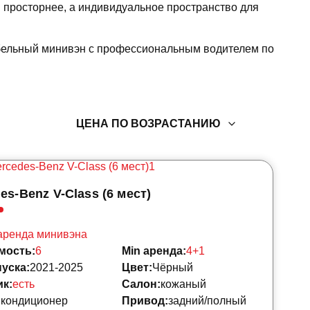
я просторнее, а индивидуальное пространство для
бельный минивэн с профессиональным водителем по
ЦЕНА ПО ВОЗРАСТАНИЮ
es-Benz V-Class (6 мест)
аренда минивэна
мость:
6
Min аренда:
4+1
уска:
2021-2025
Цвет:
Чёрный
к:
есть
Салон:
кожаный
:
кондиционер
Привод:
задний/полный