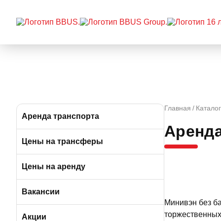
Главная
Каталог
Аренда транспорта
Аренда
Автобусы (от 39 до 57 мест)
Цены на трансферы
Микроавтобусы (от 9 до 19 мест)
Цены на аренду
Минивэны (от 5 до 7 мест)
Вакансии
Минивэн без ба
Легковые а/м (от 3 до 4 мест)
торжественных 
Вакансии в Москве
Акции