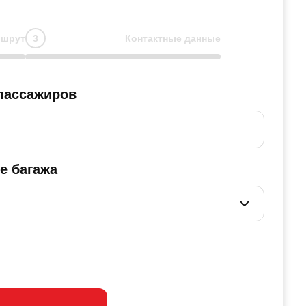
шрут
Контактные данные
пассажиров
е багажа