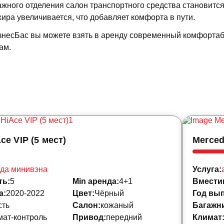
ажного отделения салон транспортного средства становитс
ира увеличивается, что добавляет комфорта в пути.
знесБас вы можете взять в аренду современный комфорта
ам.
ce VIP (5 мест)
Merced
да минивэна
Услуга:
ть:
5
Min аренда:
4+1
Вмести
а:
2020-2022
Цвет:
Чёрный
Год вып
сть
Салон:
кожаный
Багажни
мат-контроль
Привод:
передний
Климат