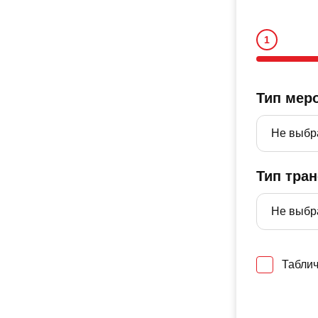
Тип мер
Тип тра
Таблич