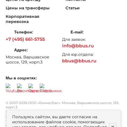
Цены на трансферы
Статьи
Корпоративная
перевозка
Телефон:
E-mail:
+7 (495) 661-5755
Для заявок:
info@bbus.ru
Адрес:
Для юр.отдела:
Москва, Варшавское
bbus@bbus.ru
шоссе, 129, корп.3
Мы в соцсетях:
© 2007-2026 ООО «БизнесБас». Москва, Варшавское шоссе, 129,
корп.3.
Все права защищены.
Политика персональных данных
Пользуясь сайтом, вы даете согласие на
Вся информация, опубликованная на сайте bbus.ru, в т.ч. цены
товаров, описания, характеристики и комплектации
использование файлов cookie, помогающих
не являются публичной офертой, определяемой положениями