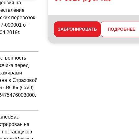
ензия на
статьи
ествление
ских перевозок
7-000001 от
ЗАБРОНИРОВАТЬ
ПОДРОБНЕЕ
04.2019г.
ственность
зчика перед
сажирами
ана в Страховой
и «ВСК» (САО)
475476003000.
знесБас
стрирован на
 поставщиков