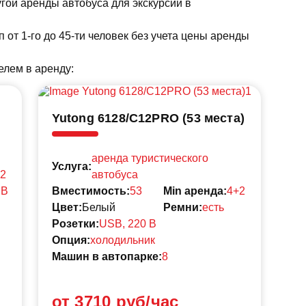
гой аренды автобуса для экскурсии в
п от 1-го до 45-ти человек без учета цены аренды
елем в аренду:
Yutong 6128/C12PRO (53 места)
MB
аренда туристического
Ус
Услуга:
2
автобуса
Вм
 B
Вместимость:
53
Min аренда:
4+2
Ре
Цвет:
Белый
Ремни:
есть
Ма
Розетки:
USB, 220 B
Опция:
холодильник
Машин в автопарке:
8
от 3710 руб/час
о