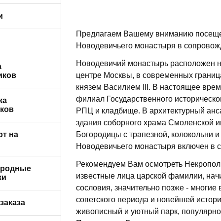
и
от 5 до 7 мест)
Предлагаем Вашему вниманию посещен
в Москве
/м (от 3 до 4
Новодевичьего монастыря в сопровожде
Новодевичий монастырь расположен на
 Санкт-
а
е
иков
центре Москвы, в современных граница
ые автобусы
князем Василием III. В настоящее врем
филиал Государственного историческо
и и
ка
бусами
ков
РПЦ и кладбище. В архитектурный анс
здания соборного храма Смоленской и
 авто и
рт на
Богородицы с трапезной, колокольни и
ми
Новодевичьего монастыря включен в 
Рекомендуем Вам осмотреть Некропол
ародные
известные лица царской фамилии, начин
ки
сословия, значительно позже - многие 
обусы
советского периода и новейшей истор
заказа
живописный и уютный парк, популярное