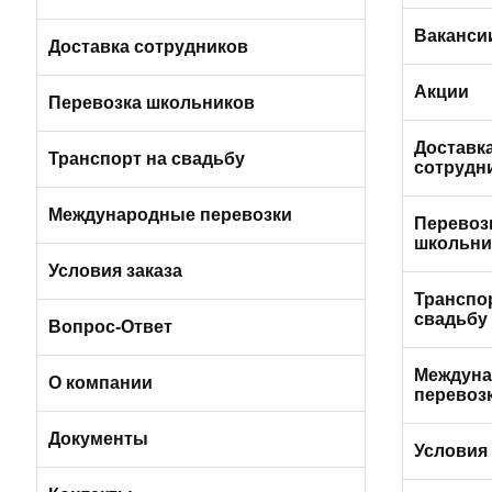
Ваканси
Пригородные автобусы
Вакансии в Санкт-Петербурге
Доставка сотрудников
Минивэны (
Вакансии 
Акции
Легковые а
Автобусами и микроавтобусами
Перевозка школьников
мест)
Вакансии в
Доставк
Легковыми авто и минивэнами
Транспорт на свадьбу
Петербург
сотрудн
Пригородн
Автобусы
Международные перевозки
Автобусам
Перевоз
микроавто
школьни
Микроавтобусы
Условия заказа
Легковыми
Транспо
минивэна
свадьбу
Отличия трансфера от аренды
Вопрос-Ответ
Автобусы
Междун
Порядок оплаты услуг
О компании
перевоз
Микроавт
Условия возврата
О компании БизнесБас
Документы
Условия 