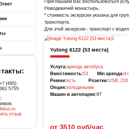
Приглашаем Вас воспользоваться услу
рансфера от
Ответ
Новодевичий монастырь.
* стоимость экскурсии указана для груп
нии
транспорта.
платы услуг
Для этой экскурсии - транспорт с водит
и БизнесБас
ты
озврата
p
и удостоверения
ы
Yutong 6122 (53 места)
я служба
ие пассажиров
Услуга:
аренда автобуса
такты:
Вместимость:
53
Min аренда:
4+
на оказание
Ремни:
есть
Розетки:
USB, 220
+7 (495)
Опция:
холодильник
661 5755
а автобусах
Машин в автопарке:
97
твенная
:
сть
аявок:
сервисы
bbus.ru
ить отзыв
от 3510 руб/час