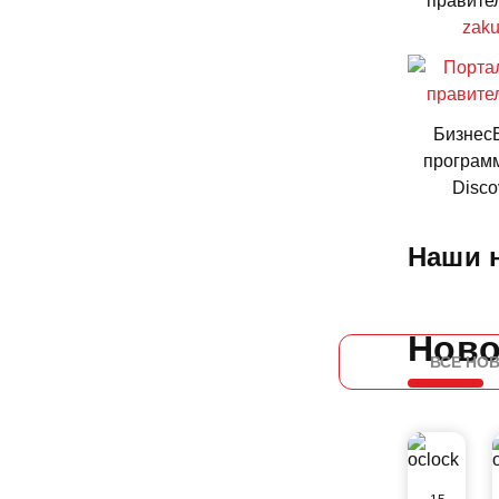
правите
zaku
БизнесБ
программ
Disco
Наши 
Ново
ВСЕ НО