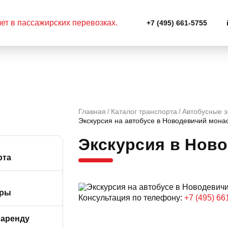
+7 (495) 661-5755
Главная
Каталог транспорта
Автобусные э
Экскурсия на автобусе в Новодевичий мона
Экскурсия в Нов
рта
от 39 до 57
еры
Консультация по телефону:
+7 (495) 66
бусы (от 9 до 19
 аренду