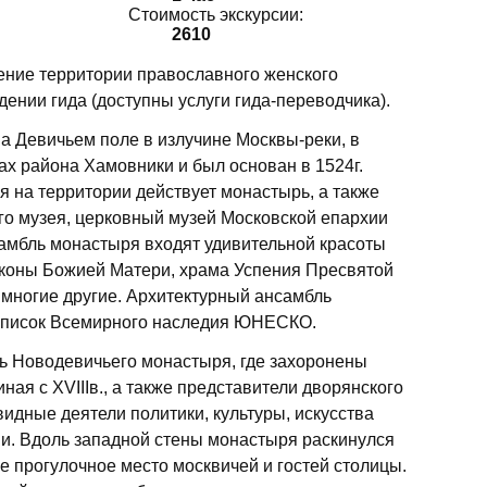
Стоимость экскурсии:
2610
ие территории православного женского
нии гида (доступны услуги гида-переводчика).
 Девичьем поле в излучине Москвы-реки, в
х района Хамовники и был основан в 1524г.
я на территории действует монастырь, а также
го музея, церковный музей Московской епархии
амбль монастыря входят удивительной красоты
коны Божией Матери, храма Успения Пресвятой
 многие другие. Архитектурный ансамбль
список Всемирного наследия ЮНЕСКО.
ь Новодевичьего монастыря, где захоронены
ая с XVIIIв., а также представители дворянского
видные деятели политики, культуры, искусства
ии. Вдоль западной стены монастыря раскинулся
 прогулочное место москвичей и гостей столицы.