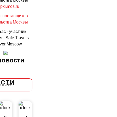
льства Москвы
pki.mos.ru
ас - участник
ы Safe Travels
ver Moscow
новости
сти
ВОСТИ