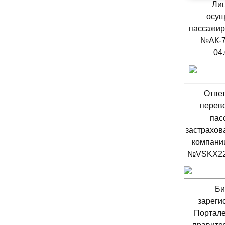
Лиц
Полезные 
осущ
пассажир
№АК-7
04.
Ответ
перево
пас
застрахов
компани
№VSKX22
Би
зареги
Портале