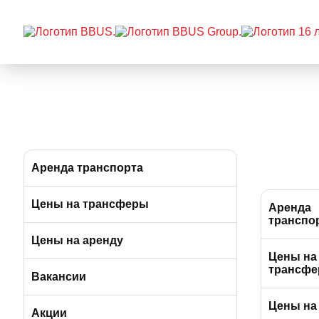
Аренда транспорта
Автобусы (от 39 до 57 мест)
Цены на трансферы
Аренда
транспо
Микроавтобусы (от 9 до 19 мест)
Цены на аренду
Автобусы (
Цены на
мест)
трансф
Минивэны (от 5 до 7 мест)
Вакансии
Микроавто
Цены на
Легковые а/м (от 3 до 4 мест)
Вакансии в Москве
Акции
мест)