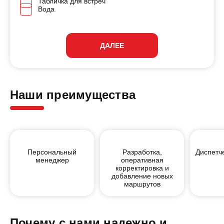
Табличка для встреч
Вода
ДАЛЕЕ
Наши преимущества
Персональный
Разработка,
Диспетч
менеджер
оперативная
корректировка и
добавление новых
маршрутов
Почему c нами надежно и