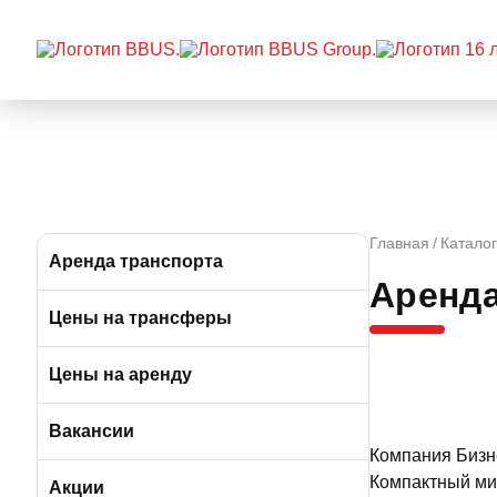
Главная
Каталог
Аренда транспорта
Аренда
Автобусы (от 39 до 57 мест)
Цены на трансферы
Микроавтобусы (от 9 до 19 мест)
Цены на аренду
Минивэны (от 5 до 7 мест)
Вакансии
Компания Бизн
Легковые а/м (от 3 до 4 мест)
Компактный мин
Вакансии в Москве
Акции