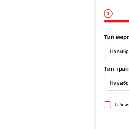
Тип мер
Тип тра
Таблич