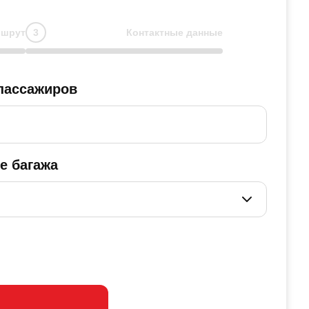
шрут
Контактные данные
пассажиров
е багажа