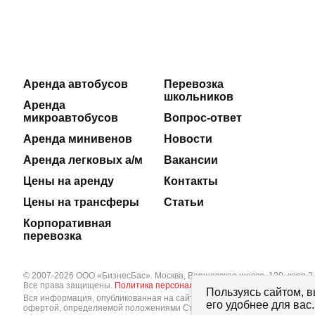
Аренда автобусов
Перевозка
школьников
Аренда
микроавтобусов
Вопрос-ответ
Аренда минивенов
Новости
Аренда легковых а/м
Вакансии
Цены на аренду
Контакты
Цены на трансферы
Статьи
Корпоративная
перевозка
© 2007-2026 ООО «БизнесБас». Москва, Варшавское шоссе, 129, корп.3.
Все права защищены.
Политика персональных данных
Пользуясь сайтом, в
Вся информация, опубликованная на сайте bbus.ru, в т.ч. цены товаров
его удобнее для ва
офертой, определяемой положениями Статьи 437 Гражданского кодекса