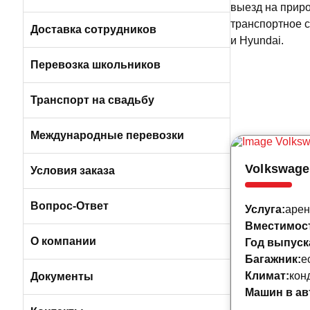
выезд на приро
Пригородные автобусы
транспортное с
Вакансии в Санкт-Петербурге
Доставка сотрудников
и Hyundai.
Автобусами и микроавтобусами
Перевозка школьников
Легковыми авто и минивэнами
Транспорт на свадьбу
Автобусы
Международные перевозки
Volkswagen
Микроавтобусы
Условия заказа
Отличия трансфера от аренды
Вопрос-Ответ
Услуга:
арен
Вместимос
Порядок оплаты услуг
О компании
Год выпуск
Багажник:
е
Условия возврата
Климат:
кон
О компании БизнесБас
Документы
Машин в ав