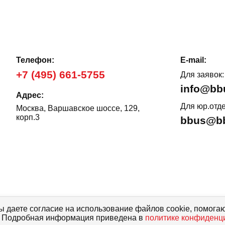
Телефон:
E-mail:
+7 (495) 661-5755
Для заявок:
info@bb
Адрес:
Для юр.отде
Москва, Варшавское шоссе, 129,
корп.3
bbus@bb
ы даете согласие на использование файлов cookie, помога
, описания, характеристики и комплектации не являются публичной
с. Подробная информация приведена в
политике конфиденц
 РФ, и носят исключительно справочный характер. Договор