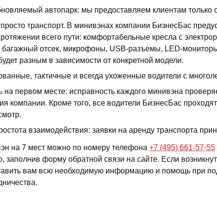
бновляемый автопарк: мы предоставляем клиентам только 
 просто транспорт. В минивэнах компании БизнесБас преду
ротяжении всего пути: комфортабельные кресла с электро
 багажный отсек, микрофоны, USB-разъемы, LED-мониторы,
будет разным в зависимости от конкретной модели.
ванные, тактичные и всегда ухоженные водители с многол
 на первом месте: исправность каждого минивэна проверяе
ия компании. Кроме того, все водители БизнесБас проход
смотр.
ростота взаимодействия: заявки на аренду транспорта при
вэн на 7 мест можно по номеру телефона
+7 (495) 661-57-55
, заполнив форму обратной связи на сайте. Если возникнут
тавить вам всю необходимую информацию и помощь при под
дничества.