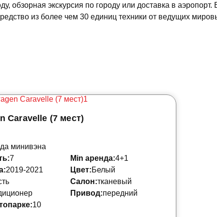
ду, обзорная экскурсия по городу или доставка в аэропорт
редство из более чем 30 единиц техники от ведущих миров
 Caravelle (7 мест)
да минивэна
ть:
7
Min аренда:
4+1
а:
2019-2021
Цвет:
Белый
сть
Салон:
тканевый
диционер
Привод:
передний
топарке:
10