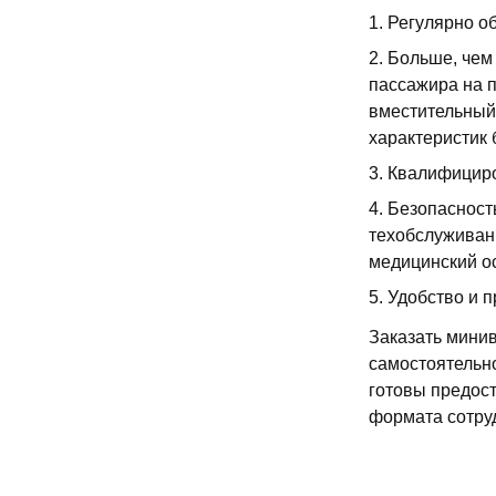
Регулярно о
Больше, чем
пассажира на п
вместительный
характеристик 
Квалифициро
Безопасность
техобслуживан
медицинский о
Удобство и п
Заказать мини
самостоятельно
готовы предос
формата сотру