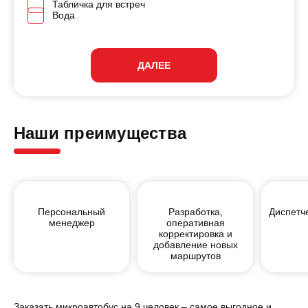
Табличка для встреч
Вода
ДАЛЕЕ
Наши преимущества
Персональный
Разработка,
Диспетч
менеджер
оперативная
корректировка и
добавление новых
маршрутов
Заказать микроавтобус на 9 человек – самое выгодное и