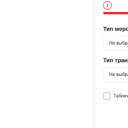
Тип мер
Тип тра
Таблич