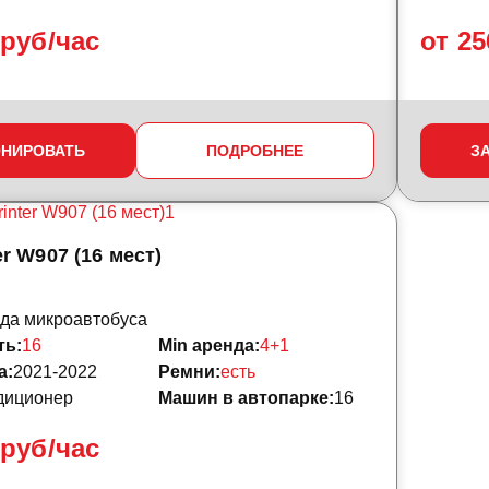
 руб/час
от 25
ОНИРОВАТЬ
ПОДРОБНЕЕ
З
r W907 (16 мест)
да микроавтобуса
ть:
16
Min аренда:
4+1
а:
2021-2022
Ремни:
есть
диционер
Машин в автопарке:
16
 руб/час