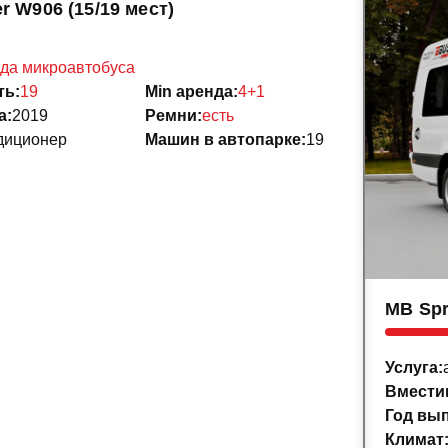
r W906 (15/19 мест)
да микроавтобуса
ть:
19
Min аренда:
4+1
а:
2019
Ремни:
есть
диционер
Машин в автопарке:
19
MB Spr
Услуга:
Вмести
Год вып
Климат