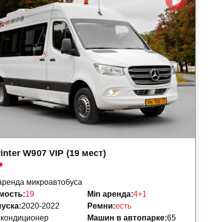
inter W907 VIP (19 мест)
аренда микроавтобуса
мость:
19
Min аренда:
4+1
уска:
2020-2022
Ремни:
есть
:
кондиционер
Машин в автопарке:
65