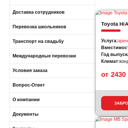
Пригородные автобусы
Вакансии в Санкт-Петербурге
Доставка сотрудников
Toyota HiA
Автобусами и микроавтобусами
Перевозка школьников
Легковыми авто и минивэнами
Услуга:
арен
Транспорт на свадьбу
Вместимос
Год выпуск
Автобусы
Международные перевозки
Климат:
кон
Микроавтобусы
Условия заказа
от 2430
Отличия трансфера от аренды
Вопрос-Ответ
Порядок оплаты услуг
О компании
ЗАБР
Условия возврата
О компании БизнесБас
Документы