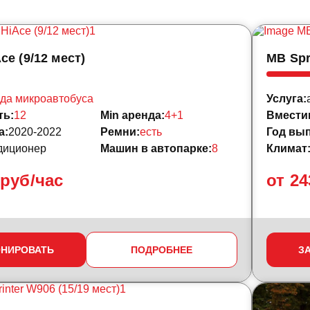
ce (9/12 мест)
MB Spr
да микроавтобуса
Услуга:
ть:
12
Min аренда:
4+1
Вмести
а:
2020-2022
Ремни:
есть
Год вып
диционер
Машин в автопарке:
8
Климат
 руб/час
от 24
ОНИРОВАТЬ
ПОДРОБНЕЕ
З