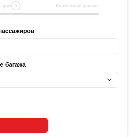
шрут
Контактные данные
пассажиров
е багажа