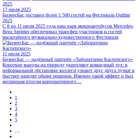
17 июля 2025
БизнесБас доставил более 1 500 гостей на Фестиваль Outline
2025
С 8 по 11 июля 2025 года наш парк микроавтобусов Mercedes-
Benz Sprinter обеспечивал трансфер участников и гостей
масштабного музыкально-художественного Фестиваля
11 июля 2025
БизнесБас — надёжный партнёр «Лаборатории Касперского»
Короткие выезды на природу укрепляют командный дух: в
неформальной обстановке коллеги узнают друг друга лучше и
быстрее находят общие решения. Именно такой эффект и был
желанным итогом корпоративного ...
1
2
3
4
5
…