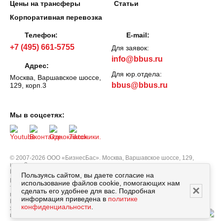
Цены на трансферы
Статьи
Корпоративная перевозка
Телефон:
E-mail:
+7 (495) 661-5755
Для заявок:
info@bbus.ru
Адрес:
Для юр.отдела:
Москва, Варшавское шоссе,
bbus@bbus.ru
129, корп.3
Мы в соцсетях:
© 2007-2026 ООО «БизнесБас». Москва, Варшавское шоссе, 129,
корп.3.
Все права защищены.
Политика персональных данных
Пользуясь сайтом, вы даете согласие на
Вся информация, опубликованная на сайте bbus.ru, в т.ч. цены
использование файлов cookie, помогающих нам
×
товаров, описания, характеристики и комплектации не являются
сделать его удобнее для вас. Подробная
публичной офертой, определяемой положениями Статьи 437
информация приведена в
политике
Гражданского кодекса РФ, и носят исключительно справочный
конфиденциальности
.
характер. Договор оферты заключается только после подтверждения
исполнения заказа сотрудником нашей компании.