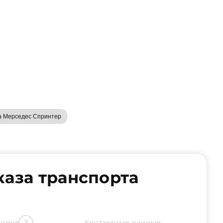
а Мерседес Спринтер
каза транспорта
шрут
Контактные данные