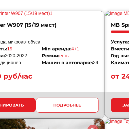
er W907 (15/19 мест)
MB Spr
Услуга:
нда микроавтобуса
ть:
Min аренда:
Вмести
19
4+1
а:
Ремни:
Год вы
2020-2022
есть
Машин в автопарке:
Климат
ндиционер
34
0 руб/час
от 2
НИРОВАТЬ
ПОДРОБНЕЕ
ЗА