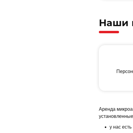
Наши 
Персон
Аренда микроав
установленные 
у нас ест