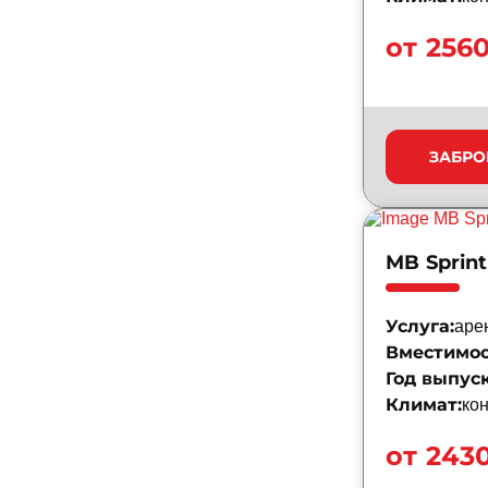
от 256
ЗАБРО
MB Sprint
Услуга:
аре
Вместимос
Год выпуск
Климат:
ко
от 243