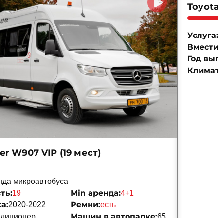
Toyota
Услуга:
Вмести
Год вы
Климат
er W907 VIP (19 мест)
нда микроавтобуса
ть:
Min аренда:
19
4+1
а:
Ремни:
2020-2022
есть
Машин в автопарке:
ндиционер
65