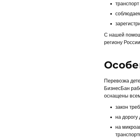
транспорт
соблюдаем
зарегистр
С нашей помощ
региону России
Особе
Перевозка дете
БизнесБан рабо
оснащены всем
закон треб
на дорогу
на микроа
транспорт