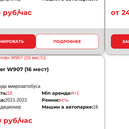
0 руб/час
от 2
НИРОВАТЬ
ПОДРОБНЕЕ
ЗА
er W907 (16 мест)
нда микроавтобуса
ть:
Min аренда:
16
4+1
а:
Ремни:
2021-2022
есть
Машин в автопарке:
ндиционер
16
0 руб/час