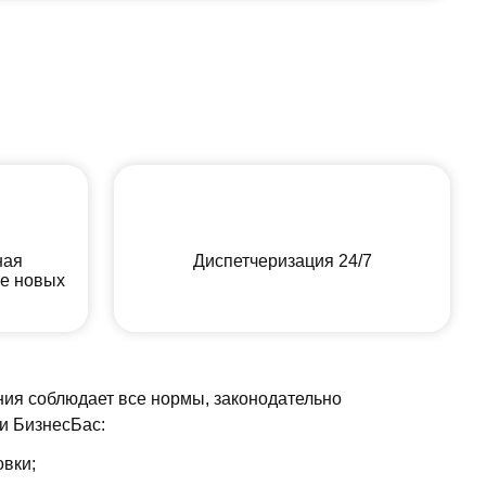
ная
Диспетчеризация 24/7
ие новых
ния соблюдает все нормы, законодательно
ии БизнесБас:
овки;