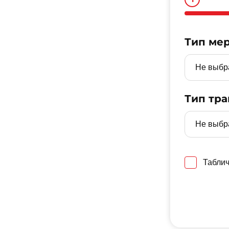
Тип ме
Тип тра
Таблич