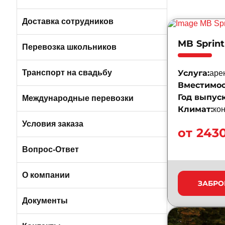
Пригородные автобусы
Вакансии в Санкт-Петербурге
Доставка сотрудников
MB Sprint
Автобусами и микроавтобусами
Перевозка школьников
Легковыми авто и минивэнами
Транспорт на свадьбу
Услуга:
аре
Вместимос
Год выпуск
Автобусы
Международные перевозки
Климат:
ко
Микроавтобусы
Условия заказа
от 243
Отличия трансфера от аренды
Вопрос-Ответ
Порядок оплаты услуг
О компании
ЗАБРО
Условия возврата
О компании БизнесБас
Документы