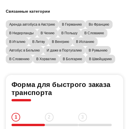
Связанные категории
Аренда автобуса в Австрию
В Германию
Во Францию
В Нидерланды
В Чехию
В Польшу
В Словакию
В Италию
В Литву
В Венгрию
В Испанию
Автобус в Бельгию
И даже в Португалию
В Румынию
В Словению
В Хорватию
В Болгарию
В Швейцарию
Форма для быстрого заказа
транспорта