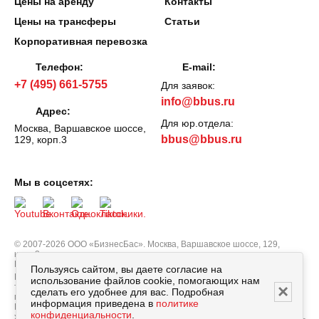
Цены на аренду
Контакты
Цены на трансферы
Статьи
Корпоративная перевозка
Телефон:
E-mail:
+7 (495) 661-5755
Для заявок:
info@bbus.ru
Адрес:
Для юр.отдела:
Москва, Варшавское шоссе,
bbus@bbus.ru
129, корп.3
Мы в соцсетях:
© 2007-2026 ООО «БизнесБас». Москва, Варшавское шоссе, 129,
корп.3.
Все права защищены.
Политика персональных данных
Пользуясь сайтом, вы даете согласие на
Вся информация, опубликованная на сайте bbus.ru, в т.ч. цены
использование файлов cookie, помогающих нам
×
товаров, описания, характеристики и комплектации не являются
сделать его удобнее для вас. Подробная
публичной офертой, определяемой положениями Статьи 437
информация приведена в
политике
Гражданского кодекса РФ, и носят исключительно справочный
конфиденциальности
.
характер. Договор оферты заключается только после подтверждения