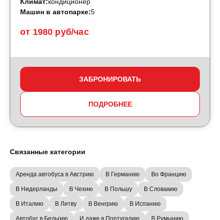
Климат:
кондиционер
Машин в автопарке:
5
от 1980 руб/час
ЗАБРОНИРОВАТЬ
ПОДРОБНЕЕ
Связанные категории
Аренда автобуса в Австрию
В Германию
Во Францию
В Нидерланды
В Чехию
В Польшу
В Словакию
В Италию
В Литву
В Венгрию
В Испанию
Автобус в Бельгию
И даже в Португалию
В Румынию