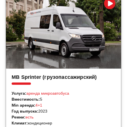
MB Sprinter (грузопассажирский)
Услуга:
аренда микроавтобуса
Вместимость:
5
Min аренда:
4+1
Год выпуска:
2023
Ремни:
есть
Климат:
кондиционер