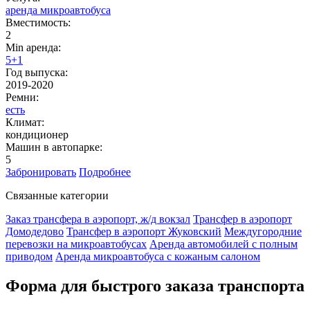
аренда микроавтобуса
Вместимость:
2
Min аренда:
5+1
Год выпуска:
2019-2020
Ремни:
есть
Климат:
кондиционер
Машин в автопарке:
5
Забронировать
Подробнее
Связанные категории
Заказ трансфера в аэропорт, ж/д вокзал
Трансфер в аэропорт
Домодедово
Трансфер в аэропорт Жуковский
Междугородние
перевозки на микроавтобусах
Аренда автомобилей с полным
приводом
Аренда микроавтобуса с кожаным салоном
Форма для быстрого заказа транспорта